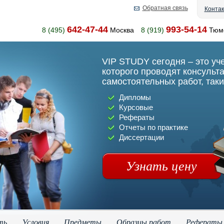
Обратная связь
Конта
642-47-44
993-54-14
8 (495)
Москва
8 (919)
Тюм
VIP STUDY сегодня – это уч
которого проводят консульт
самостоятельных работ, таки
Дипломы
Курсовые
Рефераты
Отчеты по практике
Диссертации
Узнать цену
ть
Условия
Предметы
Образцы работ
Рефераты