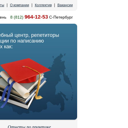
|
|
|
кты
О компании
Коллектив
Вакансии
964-12-53
ень
8 (812)
С-Петербург
ебный центр, репетиторы
ации по написанию
х как:
Отчеты по практике