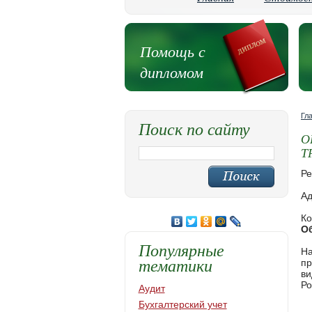
Помощь с
дипломом
Гл
Поиск по сайту
О
Т
Ре
Ад
Ко
О
Популярные
На
тематики
пр
ви
Ро
Аудит
Бухгалтерский учет