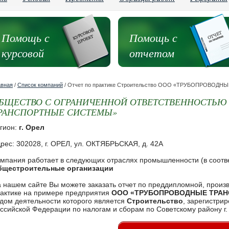
Помощь с
Помощь с
курсовой
отчетом
авная
/
Список компаний
/ Отчет по практике Строительство ООО «ТРУБОПРОВО
БЩЕСТВО С ОГРАНИЧЕННОЙ ОТВЕТСТВЕННОСТЬЮ
РАНСПОРТНЫЕ СИСТЕМЫ»
гион:
г. Орел
рес: 302028, г. ОРЕЛ, ул. ОКТЯБРЬСКАЯ, д. 42А
мпания работает в следующих отраслях промышленности (в соотв
бщестроительные организации
 нашем сайте Вы можете заказать отчет по преддипломной, произ
актике на примере предприятия
ООО «ТРУБОПРОВОДНЫЕ ТРА
дом деятельности которого является
Строительство
, зарегистри
ссийской Федерации по налогам и сборам по Советскому району г.