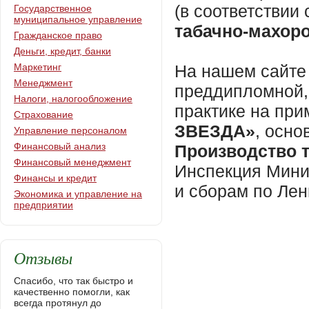
(в соответстви
Государственное
муниципальное управление
табачно-махор
Гражданское право
Деньги, кредит, банки
Маркетинг
На нашем сайте 
Менеджмент
преддипломной,
Налоги, налогообложение
практике на пр
Страхование
ЗВЕЗДА»
, осно
Управление персоналом
Финансовый анализ
Производство 
Финансовый менеджмент
Инспекция Мини
Финансы и кредит
и сборам по Лен
Экономика и управление на
предприятии
Отзывы
Спасибо, что так быстро и
качественно помогли, как
всегда протянул до