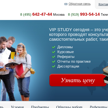
Обратная связь
Конта
642-47-44
993-54-14
8 (495)
Москва
8 (919)
Тюм
VIP STUDY сегодня – это уч
которого проводят консульт
самостоятельных работ, таки
Дипломы
Курсовые
Рефераты
Отчеты по практике
Диссертации
Узнать цену
ть
Условия
Предметы
Образцы работ
Рефераты