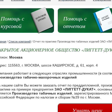
Помощь с
Помощь с
курсовой
отчетом
авная
/
Список компаний
/ Отчет по практике Производство табачных изделий ЗАО «Л
АКРЫТОЕ АКЦИОНЕРНОЕ ОБЩЕСТВО «ЛИГГЕТТ-ДУК
гион:
Москва
рес: 115563, г. МОСКВА, шоссе КАШИРСКОЕ, д. 61, корп. 4
мпания работает в следующих отраслях промышленности (в соотв
роизводство табачно-махорочных изделий
 нашем сайте Вы можете заказать отчет по преддипломной, произ
актике на примере предприятия
ЗАО «ЛИГГЕТТ-ДУКАТ»
, основны
ляется
Производство табачных изделий
, зарегистрированного
ссийской Федерации по налогам и сборам №39 по г. Москве.
Узнать цену