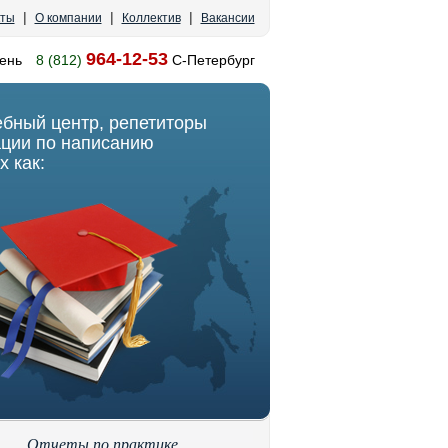
|
|
|
кты
О компании
Коллектив
Вакансии
964-12-53
ень
8 (812)
С-Петербург
ебный центр, репетиторы
ации по написанию
х как:
Отчеты по практике