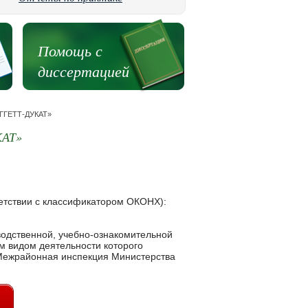
Помощь с
диссертацией
ИГГЕТТ-ДУКАТ»
АТ»
етствии с классификатором ОКОНХ):
водственной, учебно-ознакомительной
м видом деятельности которого
 Межрайонная инспекция Министерства