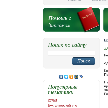
Помощь с
дипломом
Гл
Поиск по сайту
З
Ре
Ад
Ко
П
На
Популярные
пр
тематики
яв
Ро
Аудит
Бухгалтерский учет