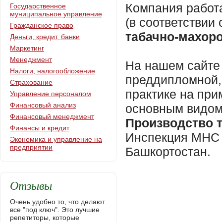
Компания работ
Государственное
муниципальное управление
(в соответстви
Гражданское право
табачно-махор
Деньги, кредит, банки
Маркетинг
Менеджмент
На нашем сайте 
Налоги, налогообложение
преддипломной,
Страхование
практике на пр
Управление персоналом
Финансовый анализ
основным видом
Финансовый менеджмент
Производство 
Финансы и кредит
Инспекция МНС 
Экономика и управление на
предприятии
Башкортостан.
Отзывы
Очень удобно то, что делают
все "под ключ". Это лучшие
репетиторы, которые