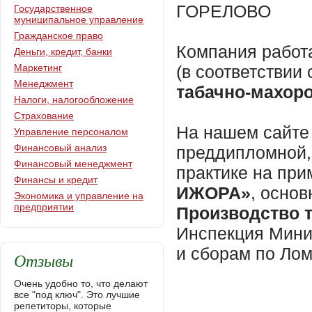
ГОРЕЛОВО
Государственное
муниципальное управление
Гражданское право
Компания работ
Деньги, кредит, банки
Маркетинг
(в соответстви
Менеджмент
табачно-махор
Налоги, налогообложение
Страхование
На нашем сайте 
Управление персоналом
Финансовый анализ
преддипломной,
Финансовый менеджмент
практике на пр
Финансы и кредит
ИЖОРА»
, осно
Экономика и управление на
предприятии
Производство 
Инспекция Мини
и сборам по Ло
Отзывы
Очень удобно то, что делают
все "под ключ". Это лучшие
репетиторы, которые