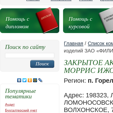
Помощь с
Помощь с
дипломом
курсовой
Главная
/
Список ко
Поиск по сайту
изделий ЗАО «ФИ
ЗАКРЫТОЕ А
МОРРИС ИЖО
Регион:
п. Горе
Популярные
Адрес: 198323,
тематики
ЛОМОНОСОВСКИЙ
Аудит
ВОЛХОНСКОЕ, 
Бухгалтерский учет