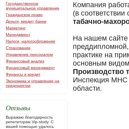
Компания работ
Государственное
муниципальное управление
(в соответстви
Гражданское право
табачно-махор
Деньги, кредит, банки
Маркетинг
Менеджмент
На нашем сайте 
Налоги, налогообложение
преддипломной,
Страхование
практике на пр
Управление персоналом
Финансовый анализ
основным видом
Финансовый менеджмент
Производство 
Финансы и кредит
Инспекция МНС 
Экономика и управление на
предприятии
области.
Отзывы
Выражаю благодарность
репетиторам Vip-study. С
вашей помощью удалось