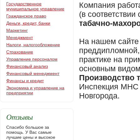
Компания работ
Государственное
муниципальное управление
(в соответстви
Гражданское право
табачно-махор
Деньги, кредит, банки
Маркетинг
Менеджмент
На нашем сайте 
Налоги, налогообложение
преддипломной,
Страхование
практике на пр
Управление персоналом
Финансовый анализ
основным видом
Финансовый менеджмент
Производство 
Финансы и кредит
Инспекция МНС Р
Экономика и управление на
предприятии
Новгорода.
Отзывы
Спасибо большое за
помощь. У Вас самые
лучшие цены и высокое