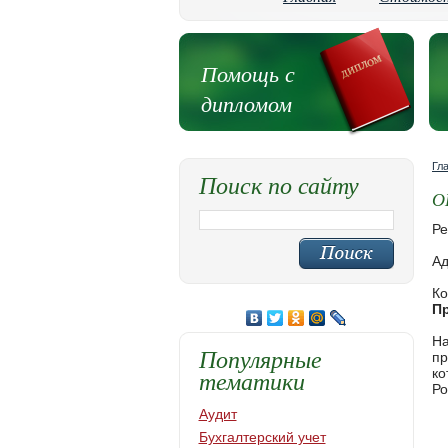
Помощь с
дипломом
Гл
Поиск по сайту
О
Ре
Ад
Ко
П
На
Популярные
пр
тематики
ко
Ро
Аудит
Бухгалтерский учет