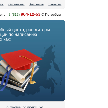
|
|
|
кты
О компании
Коллектив
Вакансии
964-12-53
ень
8 (812)
С-Петербург
ебный центр, репетиторы
ации по написанию
х как:
Отчеты по практике