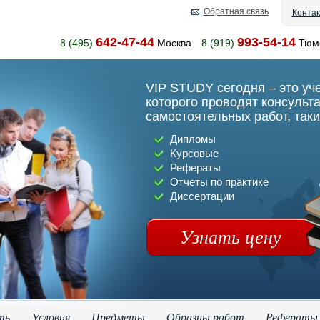
Обратная связь
Конта
642-47-44
993-54-14
8 (495)
Москва
8 (919)
Тюм
VIP STUDY сегодня – это уч
которого проводят консульт
самостоятельных работ, таки
Дипломы
Курсовые
Рефераты
Отчеты по практике
Диссертации
Узнать цену
ть
Условия
Предметы
Образцы работ
Рефераты