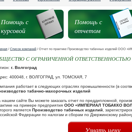
Помощь с
Помощь с
курсовой
отчетом
авная
/
Список компаний
/ Отчет по практике Производство табачных изделий ООО
БЩЕСТВО С ОГРАНИЧЕННОЙ ОТВЕТСТВЕННОСТЬЮ 
гион:
г. Волгоград
рес: 400048, г. ВОЛГОГРАД, ул. ТОМСКАЯ, 7
мпания работает в следующих отраслях промышленности (в соотв
роизводство табачно-махорочных изделий
 нашем сайте Вы можете заказать отчет по преддипломной, произ
актике на примере предприятия
ООО «ИМПЕРИАЛ ТОБАККО ВОЛ
торого является
Производство табачных изделий
, зарегистрир
ссийской Федерации по налогам и сборам по Дзержинскому району 
Узнать цену