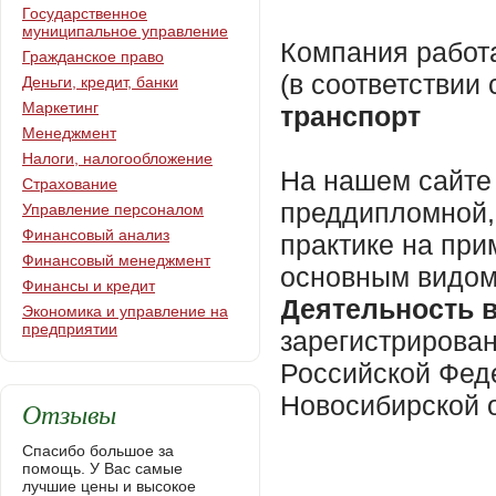
Государственное
муниципальное управление
Компания работ
Гражданское право
(в соответстви
Деньги, кредит, банки
Маркетинг
транспорт
Менеджмент
Налоги, налогообложение
На нашем сайте 
Страхование
преддипломной,
Управление персоналом
Финансовый анализ
практике на пр
Финансовый менеджмент
основным видом
Финансы и кредит
Деятельность 
Экономика и управление на
предприятии
зарегистрирова
Российской Фед
Новосибирской 
Отзывы
Спасибо большое за
помощь. У Вас самые
лучшие цены и высокое