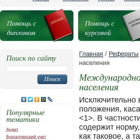
Помощь с
Помощь с
дипломом
курсовой
Главная
/
Рефераты
Поиск по сайту
населения
Международно
населения
Исключительно важным элементом МГП являются положения, касающиеся защиты гражданского населения <1>. В частности, ст. 51 Дополнительного протокола I содержит норму, согласно которой "гражданское население как таковое, а также отдельные гражданские лица не должны являться объектами нападений". Эволюция этой нормы основывается на учете исторического опыта вооруженных конфликтов, свидетельствующего о росте числа жертв среди гражданского населения. Под гражданским населением понимаются гражданские лица (в том числе иностранцы и апатриды), не принадлежащие ни к одной из категорий участников вооруженного конфликта и непосредственно не принимающие участия в военных действиях, которые воздерживаются от совершения любых враждебных действий. В случае сомнения относительно того, является ли какое-либо лицо гражданским лицом, оно считается гражданским лицом (п. 1 ст. 50 ДП I) <2>. <1> См.: статьи 54 - 57 Наставления по международному гуманитарному праву для Вооруженных Сил Российской Федерации, утвержденного Приказом Министра обороны РФ от 8 августа 2001 г. <2> См.: Буше-Сольнье Ф. Практический словарь гуманитарного права. С. 105. Правовая защита гражданского населения осуществляется в вооруженных конфликтах как международного, так и немеждународного характера даже в том случае, если одна из воюющих сторон не признает состояния войны. При этом положения МГП касаются всего населения находящихся в конфликте сторон, без какой-либо дискриминации. Они направлены на то, чтобы способствовать смягчению порождаемых войной страданий гражданского населения, особенно детей. К гражданскому населению не должны применяться меры ни физического, ни морального воздействия в целях получения от них или от третьих лиц каких-либо сведений. Запрещается причинять физические страдания гражданскому населению или принимать какие-либо меры, приводящие к его гибели. Это запрещение распространяется не только на убийства, пытки, телесные наказания, увечья, медицинские, научные опыты, но равным образом и на всякое другое грубое насилие со стороны гражданских или военных представителей воюющей стороны. В отношении гражданского населения запрещаются коллективные наказания, использование голода в качестве метода ведения войны, террор, грабеж, взятие заложников. Запрещается под каким бы то ни было предлогом депортация (высылка) гражданского населения с оккупированной территории на любую другую территорию (за исключением временной эвакуации либо интернирования по причинам военного характера). Специальной проблемой в МГП является защита детей в период вооруженных конфликтов (как одной из наиболее уязвимых категорий гражданского населения). Довольно сложно решить вопрос, до какого возраста человек остается ребенком и когда он становится взрослым (как физически, так и по умственному развитию). Конвенция о правах ребенка 1989 г. установила, что таковым "является каждое человеческое существо до достижения 18-летнего возраста, если по закону, применимому к данному ребенку, он не достигает совершеннолетия ранее". Российская Федерация является участницей Конвенции о правах ребенка 1989 г. <1>. В Нью-Йорке 25 мая 2000 г. принят Факультативный протокол к Конвенции о правах ребенка, касающийся участия детей в вооруженных конфликтах, который вступил в силу 12 февраля 
Популярные
тематики
Аудит
Бухгалтерский учет