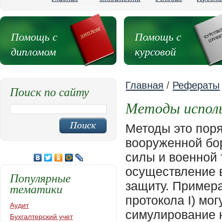
Помощь с
Помощь с
дипломом
курсовой
Главная
/
Рефераты
Поиск по сайту
Методы исполь
Методы это пор
вооруженной бо
силы и военной 
осуществление 
Популярные
защиту. Примера
тематики
протокола I) мо
Аудит
симулирование 
Бухгалтерский учет