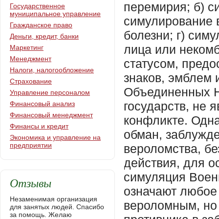
перемирия; б) с
Государственное
муниципальное управление
симулирование 
Гражданское право
болезни; г) сим
Деньги, кредит, банки
лица или некомб
Маркетинг
Менеджмент
статусом, пред
Налоги, налогообложение
знаков, эмблем
Страхование
Объединенных Н
Управление персоналом
государств, не
Финансовый анализ
Финансовый менеджмент
конфликте. Одн
Финансы и кредит
обман, заблужд
Экономика и управление на
предприятии
вероломства, б
действия, для 
симуляция Воен
Отзывы
означают любое 
Незаменимая организация
вероломным, но 
для занятых людей. Спасибо
за помощь. Желаю