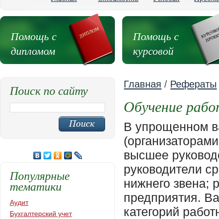
Помощь с
Помощь с
дипломом
курсовой
Главная
/
Рефераты
Поиск по сайту
Обучение рабо
В упрощенном варианте участниками процесса обучения (организаторами, слушателями, преподавателями) являются: высшее руководство организации, предприятия; руководители среднего уровня управления; руководители нижнего звена; рядовые работники организации, предприятия. Важно подчеркнуть, что среди указанных категорий работников только линейные руководители могут нести непосредственную ответственность в целом за процесс развития и обучения работников, поскольку они лучше могут оценить их квалификацию и компетентность. При этом важно хорошо представлять, что развитие персонала без поддержки высшего руководства организовать достаточно сложно, если вообще возможно. А именно здесь сегодня имеется множество подводных камней, так как большинство российских менеджеров или руководителей считают своей главной задачей административное и техническое управление. В связи с этим важно говорить и о таком профессиональном качестве любого руководителя, как умение работать с кадрами по развитию их активности. В целом же участие в развитии человеческих ресурсов - важное требование к любому начальнику при осуществлении им руководящих функций. Персональная ответственность непосредственного руководителя за обучение персонала тем не менее не означает, что он и обеспечивает обучение. Его задача - определить на основе оценки деятельности человека, каких знаний и навыков ему не хватает, обсудить данную проблему с подчиненным, наметить порядок обучения. Наметив с подразделением по персоналу сроки обучения и по его завершении помочь сотруднику в использовании полученных знаний и навыков для повышения эффективности его деятельности. В частности, определение потребности в обучении осуществляется на следующих уровнях: на уровне организации определяется потребность в обучении, которое может способствовать повышению эффективности деятельности организации в целом. Например, изменение форм и методов работы с заказчиком, переход на новые технологии или производство новой продукции; на уровне рабочей группы или подразделения определяется потребность в обучении, необходимом для эффективности работы группы. Например, обучение навыкам работы в команде, овладение изменениями в бухгалтерском учете, в технологии производства, при выполнении уникального заказа; на уровне индивида определяется потребность в обучении, результатом которого может стать повышение эффективности деятельности отдельного работника. Например, при вводе или использовании нового оборудования или технологий, при обретении специальных навыков управления в самоуправляемых группах и т.д. После того как персонально для каждого работника определены области возможных усовершенствований, необходимо конкретизировать цели и задачи обучения работающего человека. Такое обучение имеет многоцелевой характер. В его основе лежит развитие знаний, способностей и навыков в трех сферах: мышления (что я хочу знат
Популярные
тематики
Аудит
Бухгалтерский учет