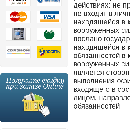
действиях; не п
не входит в лич
находящейся в к
вооруженных сил
послано государ
находящейся в 
обязанностей в 
вооруженных сил
является сторон
выполнения офи
входящего в со
лицом, направл
обязанностей