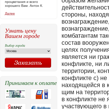
образом желание
процветания и всего
хорошего Вам. Антон К.
действительнос
стороны, наход
Далее
вознаграждение
вознаграждение
Узнать цену
Вашем городе
комбатантам так
состав вооруже
Выбор города
целях получения
является ни гр
конфликте, ни 
территории, кон
конфликте c) не
Принимаем к оплате
находящейся в 
щим на террито
в конфликте не
участвующего в