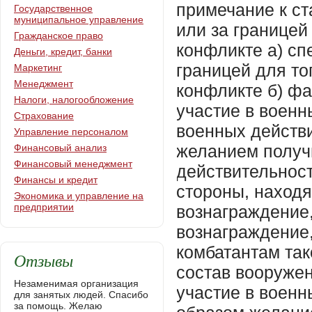
примечание к ст
Государственное
муниципальное управление
или за границей
Гражданское право
конфликте a) сп
Деньги, кредит, банки
границей для то
Маркетинг
Менеджмент
конфликте б) ф
Налоги, налогообложение
участие в военн
Страхование
военных действи
Управление персоналом
желанием получи
Финансовый анализ
Финансовый менеджмент
действительнос
Финансы и кредит
стороны, наход
Экономика и управление на
предприятии
вознаграждение
вознаграждение
комбатантам так
Отзывы
состав вооруже
Незаменимая организация
участие в военн
для занятых людей. Спасибо
за помощь. Желаю