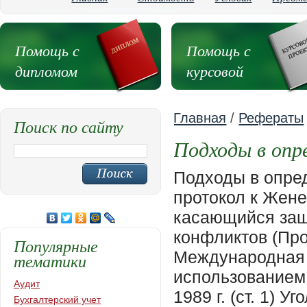
Помощь с
Помощь с
дипломом
курсовой
Главная
/
Рефераты
Поиск по сайту
Подходы в опр
Подходы в опре
протокол к Жене
касающийся за
конфликтов (Прото
Популярные
Международная 
тематики
использованием
Аудит
1989 г. (ст. 1) У
Бухгалтерский учет