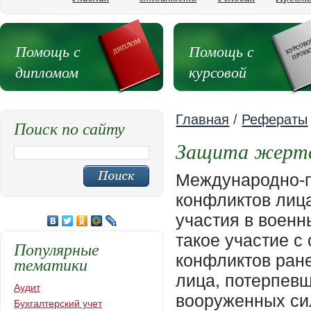
Помощь с
Помощь с
дипломом
курсовой
Главная
/
Рефераты
Поиск по сайту
Защита жертв
Международно-п
конфликтов лиц
участия в военн
такое участие 
Популярные
конфликтов ран
тематики
лица, потерпевш
Аудит
вооруженных сил
Бухгалтерский учет