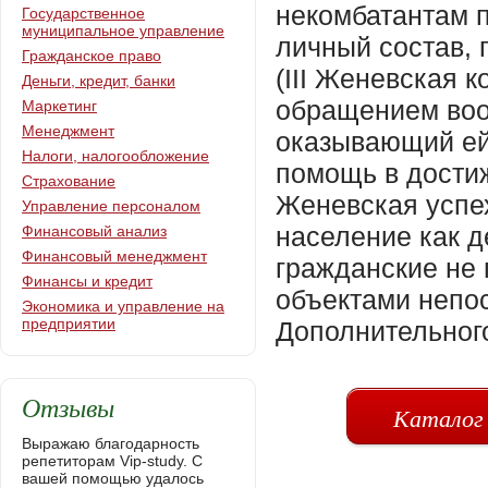
некомбатантам 
Государственное
муниципальное управление
личный состав,
Гражданское право
(III Женевская 
Деньги, кредит, банки
обращением воо
Маркетинг
Менеджмент
оказывающий ей
Налоги, налогообложение
помощь в дости
Страхование
Женевская успех
Управление персоналом
население как д
Финансовый анализ
Финансовый менеджмент
гражданские не
Финансы и кредит
объектами непос
Экономика и управление на
предприятии
Дополнительного
Отзывы
Каталог
Выражаю благодарность
репетиторам Vip-study. С
вашей помощью удалось