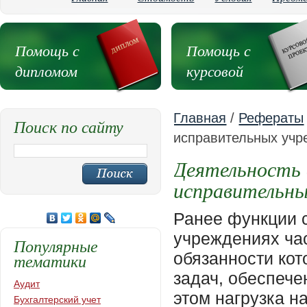
Помощь с
Помощь с
дипломом
курсовой
Главная
/
Рефераты
Поиск по сайту
исправительных учр
Деятельность 
исправительны
Ранее функции социальных работников в исправительных учреждениях частично выполнял начальник отряда, в обязанности которого входило, по- мимо прочих прямых задач, обеспечение социальной защиты осуждённых. При этом нагрузка на начальника была предельно высокой и реальной воз- можности для проведения социальной работы с каждым осуждённым у него не было. Таким образом, сегодня для эффективного решения задачи исправле- ния осуждённых нужен не просто юрист, педагог или психолог, а специа- лист, способный комплексно воздействовать на личность, оказывать ей по- мощь в возвращении к социально одобряемому поведению, т. е. социальный работник. Деятельность социальных работников при поступлении осуждённого в исправительное учреждение направлена на обеспечение благоприятных ус- ловий для адаптации осуждённых к условиям лишения свободы, осуществле- ние социальной защиты осуждённых в период отбывания наказания, решение социальных проблем, восстановление и укрепление социально полезных свя- зей, содействие в трудовом и бытовом устройстве после освобождения. В рамках данного процесса можно рассматривать и привлечение в пе- нитенциарную систему специалистов по социальной работе. Это вызвало массу вопросов как теоретического, так и практического характера: какое ме- сто в системе воздействия на заключённого должен занимать социальный ра- ботник? Каковы его функциональные обязанности? Каковы принципы взаи- модействия социального работника как с заключённым, так и с администра- цией места заключения? Где границы вмешательства социального работника в процесс наказания и в процесс исправления заключённого? На эти и многие другие вопросы требуется поиск ответов. Во-первых, социальный работник пенитенциарной системы должен учитывать, что наказание, вынесенное судом, неотвратимо и изменить его может, естественно, сам суд. Но для социального работника важно, как функ- ционирует механизм наказания и нет ли в нём элементов, унижающих чело- веческое достоинство или препятствующих процессу исправления наказуе- мого. Главенствующим принципом становится принцип экономии преду- смотренных законом ограничений прав и свобод личности. В целом обеспе- чение процесса социальной реабилитации сводится к тому, что лица, нару- шившие чужие права и свободы, должны нести по конституции ответствен- ность, но характер этого правового воздействия должен быть таким, чтобы применение ограничений в правах и свободах в минимальной степени ос- ложняли процесс возвращения человека в нормальную жизнь. На основании этого принципа и строится деятельность социального работника в пенитен- циарной сфере. Во главу угла должен быть поставлен не труд в период отбы- вания наказания, а помощь в коррекции личности в обладании способами со- циальной адаптации к нормальным условиям жизни после освобождения. Труд из основного метода воздейс
Популярные
тематики
Аудит
Бухгалтерский учет