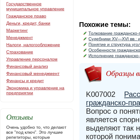
Государственное
муниципальное управление
Гражданское право
Деньги, кредит, банки
Похожие темы:
Маркетинг
Толкование гражданско
Менеджмент
Судебники XV—XVI вв.: и
Понятие и структура уг
Налоги, налогообложение
Особенности гражданск
Страхование
Исполнение гражданско
Управление персоналом
Финансовый анализ
Образцы в
Финансовый менеджмент
Финансы и кредит
Экономика и управление на
K007002
Расс
предприятии
гражданско-пра
Вопрос о понят
Отзывы
является спор
выделяют так 
Очень удобно то, что делают
все "под ключ". Это лучшие
которой понима
репетиторы, которые