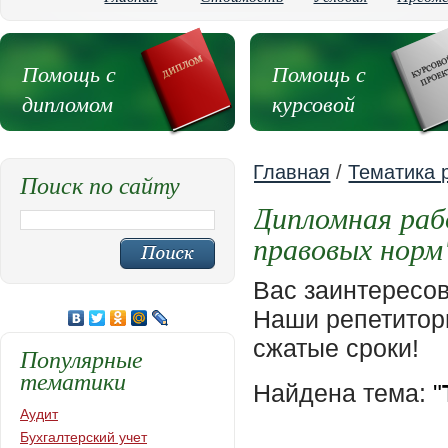
Помощь с
Помощь с
дипломом
курсовой
Главная
/
Тематика 
Поиск по сайту
Дипломная раб
правовых норм
Вас заинтересо
Наши репетиторы
сжатые сроки!
Популярные
тематики
Найдена тема:
"
Аудит
Бухгалтерский учет