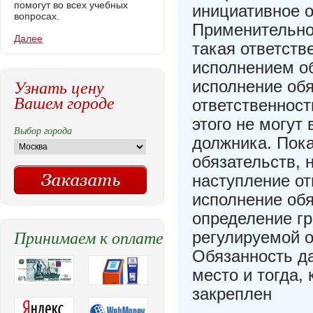
помогут во всех учебных
инициативное о
вопросах.
Применительно 
Далее
такая ответст
исполнением о
Узнать цену
исполнение обя
Вашем городе
ответственнос
этого не могут
Выбор города
должника. Пок
обязательств, 
наступление о
исполнение об
определение гр
Принимаем к оплате
регулируемой о
Обязанность да
место и тогда,
закреплен