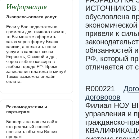
Информация
ИСТОЧНИКОВ А
обусловлена п
Экспресс-оплата услуг
экономической 
Если у Вас недостаточно
времени для личного визита,
привели к сил
то Вы можете оформить
законодательст
заказ через форму Бланк
заявки, а оплатить наши
обязанностей и
услуги в салонах связи
Евросеть, Связной и др.,
РФ, который пр
через любого кассира в
отличается от 
любом городе РФ. Время
зачисления платежа 5 минут!
Также возможна онлайн
оплата.
R000221
Дого
договоров
Филиал НОУ ВП
Рекламодателям и
партнерам
управления и п
гражданско-п
Баннеры на нашем сайте –
это реальный способ
КВАЛИФИКАЦИО
повысить объемы Ваших
продаж.
системе гражд