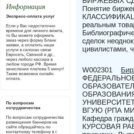
БИРЖЕВЫХ СД
Информация
Понятие биржев
КЛАССИФИКАЦИ
Экспресс-оплата услуг
реальным това
Если у Вас недостаточно
времени для личного визита,
Библиографиче
то Вы можете оформить
сделок неодно
заказ через форму Бланк
заявки, а оплатить наши
цивилистами, ч
услуги в салонах связи
Евросеть, Связной и др.,
через любого кассира в
любом городе РФ. Время
W002301
Бир
зачисления платежа 5 минут!
Также возможна онлайн
ФЕДЕРАЛЬНО
оплата.
ОБРАЗОВАТЕ
ОБРАЗОВАНИ
УНИВЕРСИТЕТ
По вопросам
сотрудничества
ВГУЮ (РПА МИ
Кафедра гражд
По вопросам сотрудничества
размещения баннеров на
КУРСОВАЯ РАБО
сайте обращайтесь по
контактному телефону в г.