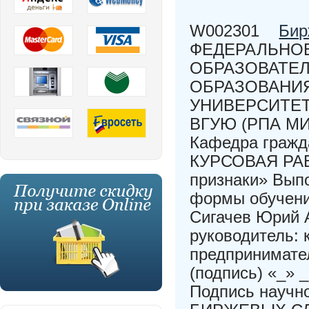
W002301
Бир
ФЕДЕРАЛЬНО
ОБРАЗОВАТЕ
ОБРАЗОВАНИ
УНИВЕРСИТЕТ
ВГУЮ (РПА МИ
Кафедра гражд
КУРСОВАЯ РАБО
признаки» Выпо
формы обучени
Сигачев Юрий А
руководитель: 
предпринимате
(подпись) «_» _
Подпись научн