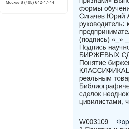
признаки» Выпо
Москве 8 (495) 642-47-44
формы обучени
Сигачев Юрий А
руководитель: 
предпринимате
(подпись) «_» _
Подпись научн
БИРЖЕВЫХ СД
Понятие биржев
КЛАССИФИКАЦИ
реальным това
Библиографиче
сделок неодно
цивилистами, ч
W003109
Фор