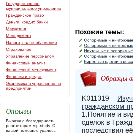
Государственное
муниципальное управление
Гражданское право
Деньги, кредит, банки
Маркетинг
Похожие темы:
Менеджмент
Оспоримые и ничтожные 
Налоги, налогообложение
Оспоримые и ничтожные
Страхование
Ничтожные и оспоримые
Управление персоналом
Оспоримые и ничтожные
Биржевые сделки в росс
Финансовый анализ
Финансовый менеджмент
Образцы в
Финансы и кредит
Экономика и управление на
предприятии
K011319
Изуч
гражданском п
Отзывы
1.Понятие и ви
сделок в Гражд
Выражаю благодарность
репетиторам Vip-study. С
последствия е
вашей помощью удалось