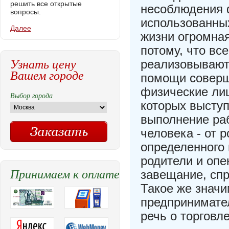
решить все открытые
несоблюдения 
вопросы.
использованных
Далее
жизни огромна
потому, что вс
Узнать цену
реализовывают
Вашем городе
помощи соверш
физические ли
Выбор города
которых выступ
выполнение раб
человека - от 
определенного 
родители и опе
Принимаем к оплате
завещание, спр
Такое же знач
предпринимател
речь о торговл