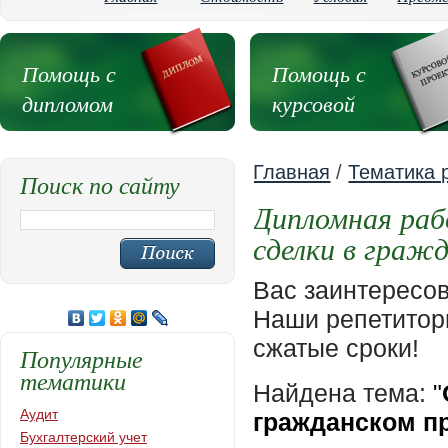
Помощь с
Помощь с
дипломом
курсовой
Главная
/
Тематика 
Поиск по сайту
Дипломная ра
сделки в граж
Вас заинтересо
Наши репетиторы
сжатые сроки!
Популярные
тематики
Найдена тема:
"
Аудит
гражданском п
Бухгалтерский учет