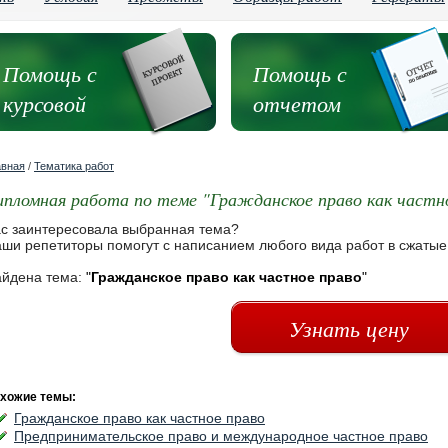
Помощь с
Помощь с
курсовой
отчетом
авная
/
Тематика работ
ипломная работа по теме "Гражданское право как частн
с заинтересовала выбранная тема?
ши репетиторы помогут с написанием любого вида работ в сжатые
йдена тема:
"
Гражданское право как частное право
"
Узнать цену
хожие темы:
Гражданское право как частное право
Предпринимательское право и международное частное право