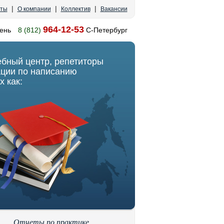
|
|
|
кты
О компании
Коллектив
Вакансии
964-12-53
ень
8 (812)
С-Петербург
ебный центр, репетиторы
ации по написанию
х как:
Отчеты по практике