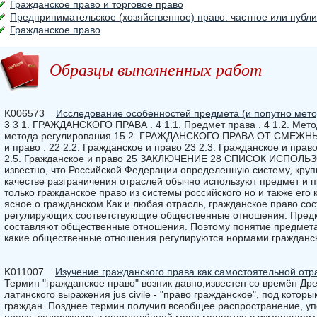
Гражданское право и торговое право
Предпринимательское (хозяйственное) право: частное или публ
Гражданское право
Образцы выполненных работ
K006573
Исследование особенностей предмета (и попутно мето
3 3 1. ГРАЖДАНСКОГО ПРАВА . 4 1.1. Предмет права . 4 1.2. Мет
метода регулирования 15 2. ГРАЖДАНСКОГО ПРАВА ОТ СМЕЖНЫХ
и право . 22 2.2. Гражданское и право 23 2.3. Гражданское и право
2.5. Гражданское и право 25 ЗАКЛЮЧЕНИЕ 28 СПИСОК ИСПОЛЬЗО
известно, что Российской Федерации определенную систему, кру
качестве разграничения отраслей обычно используют предмет и 
только гражданское право из системы российского но и также его 
ясное о гражданском Как и любая отрасль, гражданское право сос
регулирующих соответствующие общественные отношения. Предм
составляют общественные отношения. Поэтому понятие предмета 
какие общественные отношения регулируются нормами гражданск
K011007
Изучение гражданского права как самостоятельной отр
Термин "гражданское право" возник давно,известен со времён Др
латинского выражения jus civile - "право гражданское", под кото
граждан. Позднее термин получил всеобщее распространение, уп