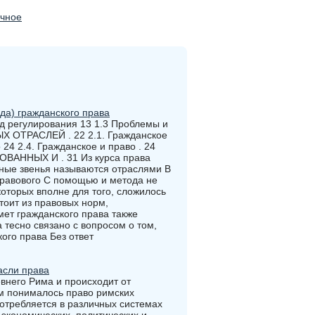
ичное
да) гражданского права
од регулирования 13 1.3 Проблемы и
 ОТРАСЛЕЙ . 22 2.1. Гражданское
 24 2.4. Гражданское и право . 24
ВАННЫХ И . 31 Из курса права
пные звенья называются отраслями В
правового С помощью и метода не
которых вполне для того, сложилось
тоит из правовых норм,
ет гражданского права также
тесно связано с вопросом о том,
ого права Без ответ
асли права
евнего Рима и происходит от
рым понималось право римских
отребляется в различных системах