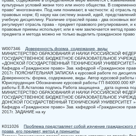
права, содержание в определённой мере меняется с изменением 
культурных условий жизни того или иного общества. В современн
право" многозначен. Под ним понимают, в частности: а) отрасль 
правовых норм; б) науку как систему знаний, идей, представлений
учебную дисциплину. Различие отраслей права - два основных во
регулирует отрасль права - предмет правового регулирования, и 
правовые приемы использует, или в чем заключается метод прав
предмета и метода можно не только выделить гражданское право 
W007346
Доверенность форма, содержание, виды
МИНИСТЕРСТВО ОБРАЗОВАНИЯ И НАУКИ РОССИЙСКОЙ ФЕДЕ
ГОСУДАРСТВЕННОЕ БЮДЖЕТНОЕ ОБРАЗОВАТЕЛЬНОЕ УЧРЕЖД
«ДОНСКОЙ ГОСУДАРСТВЕННЫЙ ТЕХНИЧЕСКИЙ УНИВЕРСИТЕТ» (Д
Кафедра «Гражданское право» Зав. кафедрой «Гражданское право
2017г. ПОЯСНИТЕЛЬНАЯ ЗАПИСКА к курсовой работе по дисципли
Доверенность: форма, содержание, виды. Автор курсовой работы
Юриспруденция Обозначение курсовой работы ГП 840000.000 КР
работы Е.В.Астапова подпись Работа защищена _ дата оценка по
МИНИСТЕРСТВО ОБРАЗОВАНИЯ И НАУКИ РОССИЙСКОЙ ФЕДЕ
ГОСУДАРСТВЕННОЕ БЮДЖЕТНОЕ ОБРАЗОВАТЕЛЬНОЕ УЧРЕЖД
ДОНСКОЙ ГОСУДАРСТВЕННЫЙ ТЕХНИЧЕСКИЙ УНИВЕРСИТЕТ » (Д
Кафедра «Гражданское право» Зав. кафедрой «Гражданское право»
2017г. ЗАДАНИЕ на ку
K011026
Проблема представляет собой изучение гражданского 
права, его предмет, метод и принципы