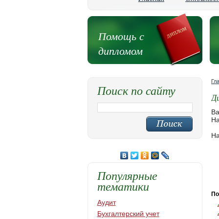
Помощь с
дипломом
Гл
Поиск по сайту
Д
Ва
На
На
Популярные
тематики
По
Аудит
Бухгалтерский учет