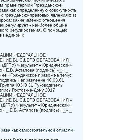
экономических, политических и
ом праве термин "гражданское
права как определенную совокупность
 о гражданско-правовых явлениях; в)
проса: какие именно отношения
как регулирует - наиболее общие
ового регулирования. С помощью
из единой с
РАЦИИ ФЕДЕРАЛЬНОЕ
ЕНИЕ ВЫСШЕГО ОБРАЗОВАНИЯ
ГТУ) Факультет «Юридический»
» Е.В. Астапова (подпись) «_» _
не «Гражданское право» на тему:
 подпись Направление 40.03.01
 Группа ЮЗЮ 31 Руководитель
дпись Ростов-на-Дону 2017
РАЦИИ ФЕДЕРАЛЬНОЕ
ЕНИЕ ВЫСШЕГО ОБРАЗОВАНИЯ «
ГТУ) Факультет «Юридический»
 _ Е.В. Астапова (подпись) «_» _
права как самостоятельной отрасли