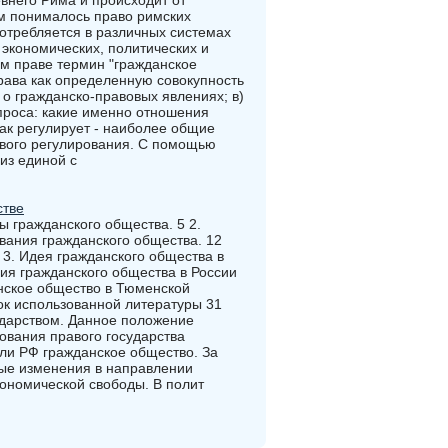
евнего Рима и происходит от
рым понималось право римских
отребляется в различных системах
экономических, политических и
ом праве термин "гражданское
права как определенную совокупность
 о гражданско-правовых явлениях; в)
проса: какие именно отношения
как регулирует - наиболее общие
ового регулирования. С помощью
из единой с
стве
ты гражданского общества. 5 2.
вания гражданского общества. 12
 3. Идея гражданского общества в
ия гражданского общества в России
анское общество в Тюменской
ок использованной литературы 31
дарством. Данное положение
ования правого государства
 ли РФ гражданское общество. За
ые изменения в направлении
кономической свободы. В полит