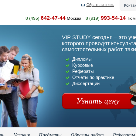
Обратная связь
Конта
642-47-44
993-54-14
8 (495)
Москва
8 (919)
Тюм
VIP STUDY сегодня – это уч
которого проводят консульт
самостоятельных работ, таки
Дипломы
Курсовые
Рефераты
Отчеты по практике
Диссертации
Узнать цену
ть
Условия
Предметы
Образцы работ
Рефераты