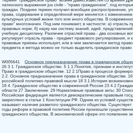
Термин "гражданское право" возник давно,известен со времён Др
латинского выражения jus civile - "право гражданское", под кото
граждан. Позднее термин получил всеобщее распространение, уп
права, содержание в определённой мере меняется с изменением 
культурных условий жизни того или иного общества. В современн
право" многозначен. Под ним понимают, в частности: а) отрасль 
правовых норм; б) науку как систему знаний, идей, представлений
учебную дисциплину. Различие отраслей права - два основных во
регулирует отрасль права - предмет правового регулирования, и 
правовые приемы использует, или в чем заключается метод прав
предмета и метода можно не только выделить гражданское право 
W005641
Основное предназначение права в гражданском обще
26 3 1. Гражданское общество. 5 1.1.Понятие, признаки и институ
Право в гражданском обществе. 12 2.1Право в процессе формиро
2.2. Основное предназначение права в гражданском обществе. 16
российской политико-правовой мысли 18 3.1.История возникновен
18 4. Гражданское общество в современной России 23 4.2.Гражд
области 27 Заключение. 29 Нормативные правовые акты: 30 Спис
Российская федерация является демократическим правовым госу
закреплено в статье 1 Конституции РФ. Одним из условий существ
называют наличие развитого гражданского общества. Существует
годы реформ в правовой политике России произошли существенн
гражданского общества. В экономической сфере-это появление э