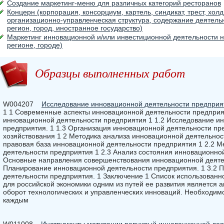
Создание маркетинг-меню для различных категорий ресторанов
Концерн (корпорация, консорциум, картель, синдикат, трест, холд
организационно-управ­ленческая структура, содержание деятельн
регион, город, иностранное государство)
Маркетинг инновационной и/или инвестиционной деятельности н
регионе, городе)
Образцы выполненных работ
W004207
Исследование инновационной деятельности предприя
1 1 Современные аспекты инновационной деятельности предприят
инновационной деятельности предприятия 1 1.2 Исследование и
предприятия. 1 1.3 Организация инновационной деятельности пр
хозяйствования 1 2 Методика анализа инновационной деятельнос
правовая база инновационной деятельности предприятия 1 2.2 
деятельности предприятия 1 2.3 Анализ состояния инновационно
Основные направления совершенствования инновационной деятел
Планирование инновационной деятельности предприятия. 1 3.2 П
деятельности предприятия. 1 Заключение 1 Список использованн
для российской экономики одним из путей ее развития является 
оборот технологических и управленческих инноваций. Необходим
каждым