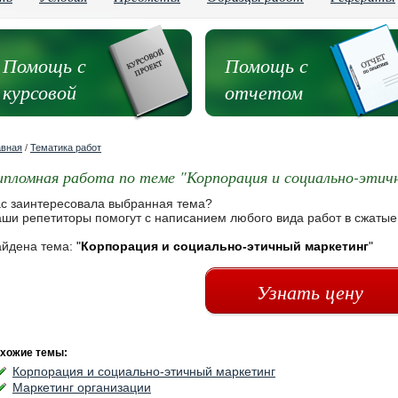
Помощь с
Помощь с
курсовой
отчетом
авная
/
Тематика работ
ипломная работа по теме "Корпорация и социально-этич
с заинтересовала выбранная тема?
ши репетиторы помогут с написанием любого вида работ в сжатые
йдена тема:
"
Корпорация и социально-этичный маркетинг
"
Узнать цену
хожие темы:
Корпорация и социально-этичный маркетинг
Маркетинг организации