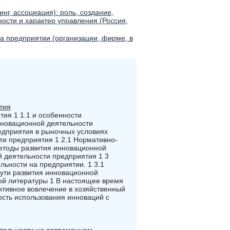
инг, ассоциация): роль, создание,
ости и характер управления (Россия,
а предприятии (организации, фирме, в
тия
ия 1 1.1 и особенности
нновационной деятельности
едприятия в рыночных условиях
ти предприятия 1 2.1 Нормативно-
Методы развития инновационной
й деятельности предприятия 1 3
ьности на предприятии. 1 3.1
ути развития инновационной
ой литературы 1 В настоящее время
активное вовлечение в хозяйственный
ость использования инноваций с