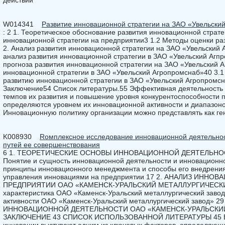
действий
W014341
Развитие инновационной стратегии на ЗАО «Увельски
: 2 1. Теоретическое обоснование развития инновационной страте
инновационной стратегии на предприятии3 1.2 Методы оценки ра
2. Анализ развития инновационной стратегии на ЗАО «Увельский
анализ развития инновационной стратегии в ЗАО «Увельский Агп
прогноза развития инновационной стратегии на ЗАО «Увельский А
инновационной стратегии в ЗАО «Увельский Агропромснаб»40 3.1
развитию инновационной стратегии в ЗАО «Увельский Агропромсн
Заключение54 Список литературы.55 Эффективная деятельность 
темпов их развития и повышение уровня конкурентоспособности 
определяются уровнем их инновационной активности и диапазон
Инновационную политику организации можно представлять как ге
K008930
Rомплексное исследование инновационной деятельнос
путей ее совершенствования
6 1. ТЕОРЕТИЧЕСКИЕ ОСНОВЫ ИННОВАЦИОННОЙ ДЕЯТЕЛЬНОСТ
Понятие и сущность инновационной деятельности и инновационно
принципы инновационного менеджмента и способы его внедрения
управления инновациями на предприятии 17 2. АНАЛИЗ ИНН
ПРЕДПРИЯТИИ ОАО «КАМЕНСК-УРАЛЬСКИЙ МЕТАЛЛУРГИЧЕСКИЙ 
характеристика ОАО «Каменск-Уральский металлургический завод
активности ОАО «Каменск-Уральский металлургический завод
ИННОВАЦИОННОЙ ДЕЯТЕЛЬНОСТИ ОАО «КАМЕНСК-УРАЛЬСКИЙ
ЗАКЛЮЧЕНИЕ 43 СПИСОК ИСПОЛЬЗОВАННОЙ ЛИТЕРАТУРЫ 45 В 