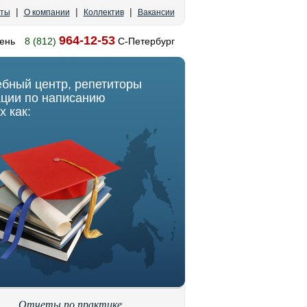
|
|
|
кты
О компании
Коллектив
Вакансии
964-12-53
ень
8 (812)
С-Петербург
ебный центр, репетиторы
ации по написанию
х как:
Отчеты по практике