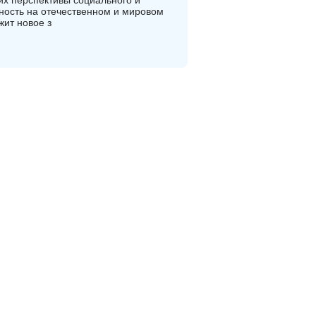
х перспективы социального и
бность на отечественном и мировом
жит новое з