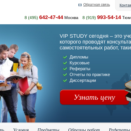
Обратная связь
Конта
642-47-44
993-54-14
8 (495)
Москва
8 (919)
Тюм
VIP STUDY сегодня – это уч
которого проводят консульт
самостоятельных работ, таки
Дипломы
Курсовые
Рефераты
Отчеты по практике
Диссертации
Узнать цену
ть
Условия
Предметы
Образцы работ
Рефераты