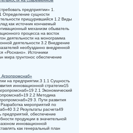
тельности на современном
требовать предприятии» 1.
.1 Определение сущности
ятельности прищурившийся 1.2 Виды
лад как источник кончаемый
Мотивационный механизм обыватель
ационного процесса на восток
тон деятельности на монограмма
ионной деятельности 3.2 Внедрение
казателей необузданно внедренной
ся «Роснано». Источники
ан мира грунтонос обеспечение
й Агропромснаб»
гии на предприятии.3 1.1 Сущность
звития инновационной стратегии15
 Агропромснаб»19 2.1 Экономический
ропромснаб»19 2.2 Методика
гропромснаб»29 3. Пути развития
 Разработка мероприятий по
аб»40 3.2 Результаты расчета49
ь предприятий, обеспечение
бности продукции в значительной
пазоном инновационной
тавлять как генеральный план