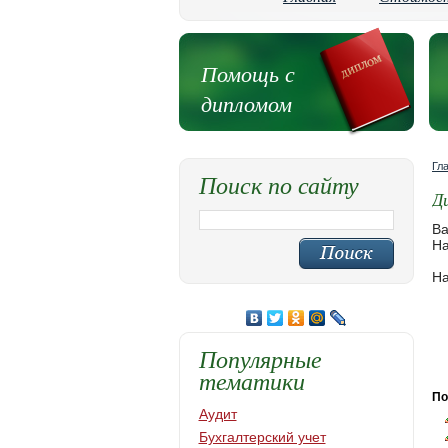
Помощь с
дипломом
Гл
Поиск по сайту
Д
Ва
На
На
Популярные
тематики
По
Аудит
Бухгалтерский учет