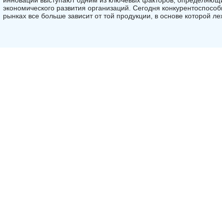
инновации выступают одним из ключевых факторов, определяющи
экономического развития организаций. Сегодня конкурентоспосо
рынках все больше зависит от той продукции, в основе которой ле