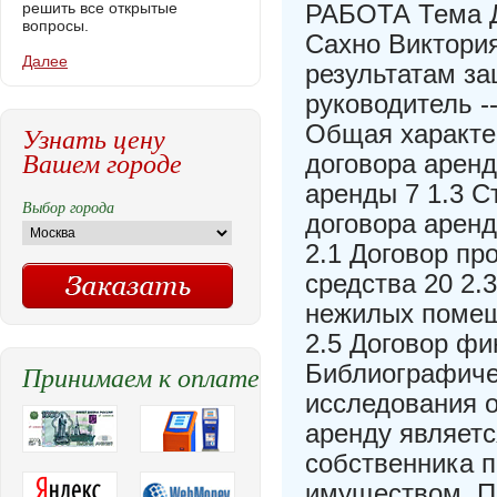
решить все открытые
РАБОТА Тема 
вопросы.
Сахно Виктори
Далее
результатам защит
руководитель ----
Общая характер
Узнать цену
Вашем городе
договора аренд
аренды 7 1.3 С
Выбор города
договора аренд
2.1 Договор пр
средства 20 2.
нежилых помещ
2.5 Договор фи
Принимаем к оплате
Библиографиче
исследования о
аренду являет
собственника 
имуществом. П