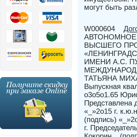
могут быть раз
W000604
Дог
АВТОНОМНОЕ
ВЫСШЕГО ПР
«ЛЕНИНГРАДС
ИМЕНИ А.С. 
МЕЖДУНАРОДН
ТАТЬЯНА МИХ
Выпускная ква
о3о5о1.65 Юри
Представлена 
«_»2о15 г. к.ю
(подпись) «_»2
г. Председател
Кокорин _ (подп