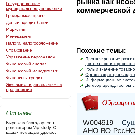
рынка как нео
Государственное
муниципальное управление
коммерческой 
Гражданское право
Деньги, кредит, банки
Маркетинг
Менеджмент
Налоги, налогообложение
Похожие темы:
Страхование
Управление персоналом
Прогнозирование развит
деятельности торгового
Финансовый анализ
Роль и значение товарн
Финансовый менеджмент
Организация транспортн
Финансы и кредит
Информационная систем
Экономика и управление на
Договор аренды основны
предприятии
Образцы в
Отзывы
W004919
Сущ
Выражаю благодарность
репетиторам Vip-study. С
АНО ВО РосНО
вашей помощью удалось