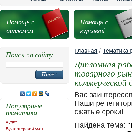
Помощь с
Помощь с
дипломом
курсовой
Главная
/
Тематика 
Поиск по сайту
Дипломная раб
товарного рын
коммерческой 
Вас заинтересо
Наши репетиторы
Популярные
тематики
сжатые сроки!
Аудит
Найдена тема:
"
Бухгалтерский учет