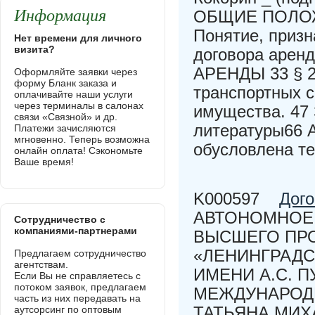
Информация
ОБЩИЕ ПОЛОЖ
Понятие, призн
Нет времени для личного
визита?
договора аре
АРЕНДЫ 33 § 2.
Оформляйте заявки через
форму Бланк заказа и
транспортных с
оплачивайте наши услуги
через терминалы в салонах
имущества. 47
связи «Связной» и др.
литературы66 
Платежи зачисляются
мгновенно. Теперь возможна
обусловлена т
онлайн оплата! Сэкономьте
Ваше время!
K000597
Дого
АВТОНОМНОЕ
Сотрудничество с
компаниями-партнерами
ВЫСШЕГО ПР
«ЛЕНИНГРАДС
Предлагаем сотрудничество
агентствам.
ИМЕНИ А.С. 
Если Вы не справляетесь с
потоком заявок, предлагаем
МЕЖДУНАРОДН
часть из них передавать на
ТАТЬЯНА МИХА
аутсорсинг по оптовым