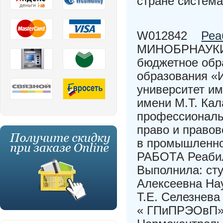
стране система
W012842
Реа
МИНОБРНАУКИ 
бюджетное обр
образования «
университет и
имени М.Т. Ка
профессиональ
право и право
в промышлен
РАБОТА Реабил
Выполнила: сту
Алексеевна На
Т.Е. Селезнева
« ГПиПРЭОвП», 