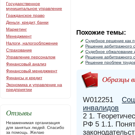
Государственное
муниципальное управление
Гражданское право
Деньги, кредит, банки
Маркетинг
Похожие темы:
Менеджмент
Судебное решение как 
Налоги, налогообложение
Решение арбитражного 
Страхование
Судебное обжалование д
Управление персоналом
Решение арбитражного с
Решение проблем трудов
Финансовый анализ
Финансовый менеджмент
Образцы в
Финансы и кредит
Экономика и управление на
предприятии
W012251
Соц
инвалидов
Отзывы
2 1. Теоретиче
РФ 5 1.1. Поня
Незаменимая организация
для занятых людей. Спасибо
законодательст
за помощь. Желаю