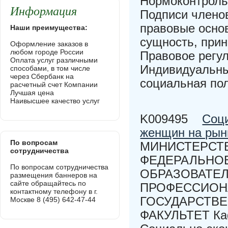
Нормоконтроль 
Информация
Подписи членов
правовые основ
Наши преимущества:
сущность, прин
Оформление заказов в
любом городе России
Правовое регул
Оплата услуг различными
Индивидуальны
способами, в том числе
через Сбербанк на
социальная по
расчетный счет Компании
Лучшая цена
Наивысшее качество услуг
K009495
Соц
женщин на рын
По вопросам
МИНИСТЕРСТВ
сотрудничества
ФЕДЕРАЛЬНО
По вопросам сотрудничества
ОБРАЗОВАТЕ
размещения баннеров на
сайте обращайтесь по
ПРОФЕССИОН
контактному телефону в г.
ГОСУДАРСТВ
Москве 8 (495) 642-47-44
ФАКУЛЬТЕТ Каф