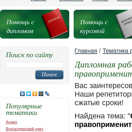
Помощь с
Помощь с
дипломом
курсовой
Главная
/
Тематика 
Поиск по сайту
Дипломная раб
правопримени
Вас заинтересо
Наши репетиторы
сжатые сроки!
Популярные
тематики
Найдена тема:
"
Аудит
правоприменит
Бухгалтерский учет