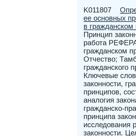
K011807
Опре
ее основных пр
в гражданском
Принцип закон
работа РЕФЕРА
гражданском пр
Отчество; Тамб.
гражданского пр
Ключевые слов
законности, гр
принципов, сос
аналогия зако
гражданско-пр
принципа зако
исследования 
законности. Це