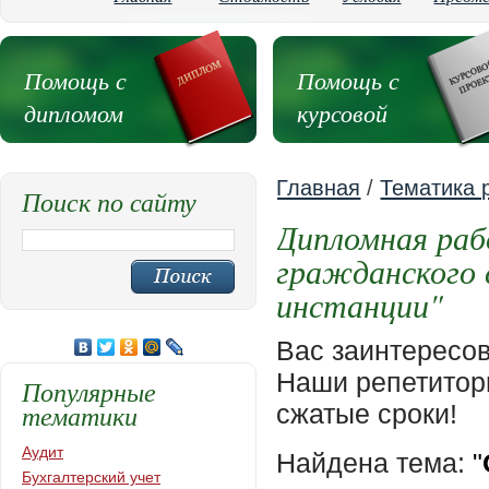
Помощь с
Помощь с
дипломом
курсовой
Главная
/
Тематика 
Поиск по сайту
Дипломная раб
гражданского 
инстанции"
Вас заинтересо
Наши репетиторы
Популярные
тематики
сжатые сроки!
Аудит
Найдена тема:
"
Бухгалтерский учет