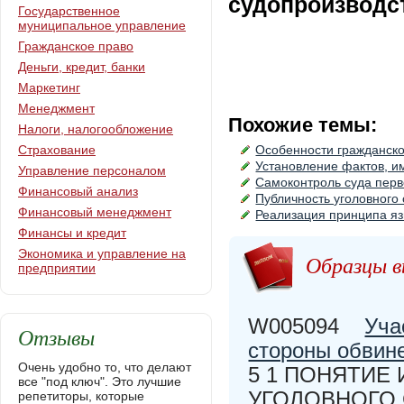
судопроизводс
Государственное
муниципальное управление
Гражданское право
Деньги, кредит, банки
Маркетинг
Менеджмент
Похожие темы:
Налоги, налогообложение
Страхование
Особенности гражданско
Установление фактов, и
Управление персоналом
Самоконтроль суда перв
Финансовый анализ
Публичность уголовного
Финансовый менеджмент
Реализация принципа яз
Финансы и кредит
Экономика и управление на
Образцы в
предприятии
W005094
Уча
Отзывы
стороны обвин
Очень удобно то, что делают
5 1 ПОНЯТИЕ
все "под ключ". Это лучшие
УГОЛОВНОГО С
репетиторы, которые