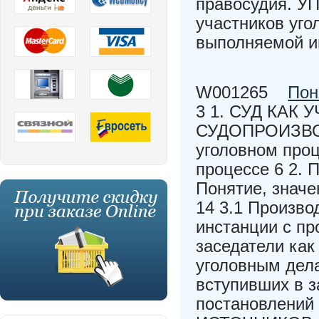
правосудия. У
участников уго
выполняемой и
W001265
Пон
3 1. СУД КАК
СУДОПРОИЗВОДС
уголовном проц
процессе 6 2
Понятие, знач
14 3.1 Произво
инстанции с п
заседатели как
уголовным дела
вступивших в з
постановлени