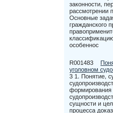
законности, пе
рассмотрении п
Основные зада
гражданского п
правопримените
классификацию
особеннос
R001483
Поня
уголовном суд
3 1. Понятие, 
судопроизводст
формирования 
судопроизводст
сущности и цел
процесса дока