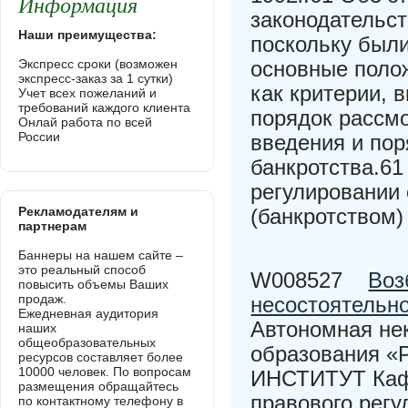
Информация
законодательст
Наши преимущества:
поскольку был
Экспресс сроки (возможен
основные поло
экспресс-заказ за 1 сутки)
как критерии, 
Учет всех пожеланий и
требований каждого клиента
порядок рассмо
Онлай работа по всей
России
введения и пор
банкротства.6
регулировании
Рекламодателям и
(банкротством)
партнерам
Баннеры на нашем сайте –
это реальный способ
W008527
Воз
повысить объемы Ваших
продаж.
несостоятельно
Ежедневная аудитория
Автономная не
наших
общеобразовательных
образования «
ресурсов составляет более
10000 человек. По вопросам
ИНСТИТУТ Кафе
размещения обращайтесь
правового рег
по контактному телефону в