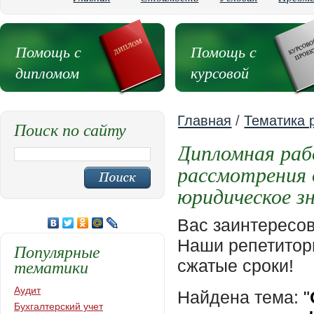
Помощь с
Помощь с
дипломом
курсовой
Главная
/
Тематика 
Поиск по сайту
Дипломная раб
рассмотрения 
юридическое з
Вас заинтересо
Наши репетиторы
Популярные
тематики
сжатые сроки!
Аудит
Найдена тема:
"
Бухгалтерский учет