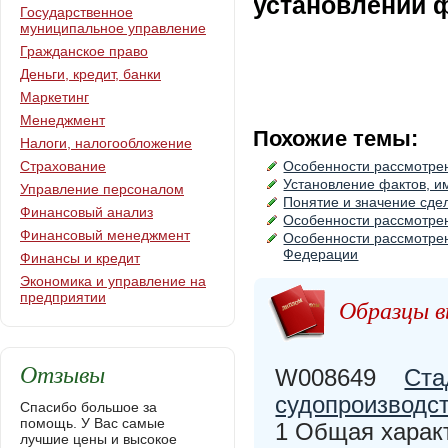
установлении 
Государственное
муниципальное управление
Гражданское право
Деньги, кредит, банки
Маркетинг
Менеджмент
Похожие темы:
Налоги, налогообложение
Страхование
Особенности рассмотре
Установление фактов, и
Управление персоналом
Понятие и значение сде
Финансовый анализ
Особенности рассмотрен
Финансовый менеджмент
Особенности рассмотрен
Федерации
Финансы и кредит
Экономика и управление на
предприятии
Образцы в
Отзывы
W008649
Ста
судопроизводст
Спасибо большое за
помощь. У Вас самые
1 Общая харак
лучшие цены и высокое