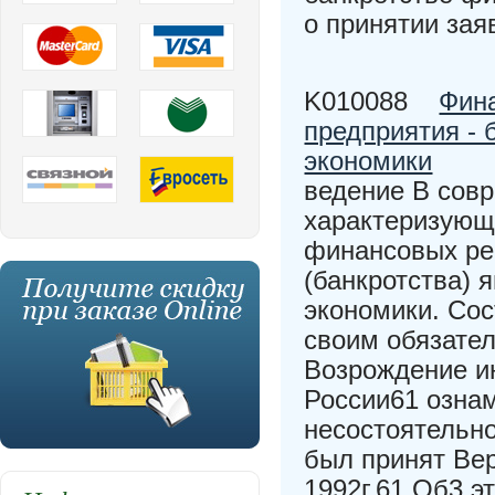
о принятии зая
K010088
Фин
предприятия - 
экономики
ведение В сов
характеризующи
финансовых ре
(банкротства) 
экономики. Сос
своим обязател
Возрождение ин
России61 озна
несостоятельно
был принят Ве
1992г.61 Об3 э