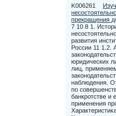
K006261
Изуч
несостоятельно
прекращения д
7 10 8 1. Исто
несостоятельно
развития инсти
России 11 1.2.
законодательст
юридических л
лиц, применяе
законодательст
наблюдения. О
по совершенств
банкротстве и 
применения пр
Характеристика