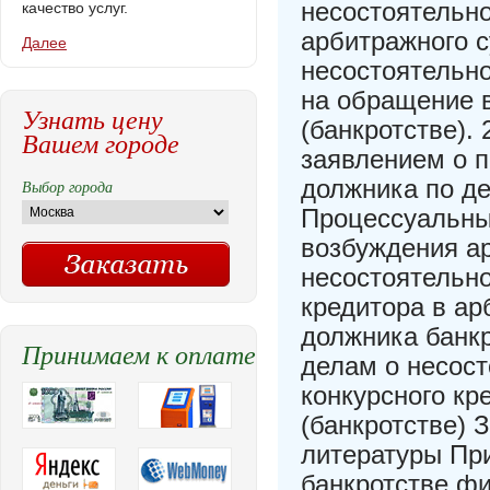
несостоятельно
качество услуг.
арбитражного с
Далее
несостоятельно
на обращение в
Узнать цену
(банкротстве).
Вашем городе
заявлением о п
должника по де
Выбор города
Процессуальны
возбуждения а
несостоятельно
кредитора в ар
должника банкр
Принимаем к оплате
делам о несост
конкурсного кр
(банкротстве) 
литературы Пр
банкротстве ф