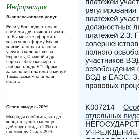
платежей учас
Информация
регулирования
Экспресс-оплата услуг
платежей учас
должностных л
Если у Вас недостаточно
времени для личного визита,
платежей 2.3. 
то Вы можете оформить
заказ через форму Бланк
совершенствов
заявки, а оплатить наши
полного освоб
услуги в салонах связи
Евросеть, Связной и др.,
участников ВЭД
через любого кассира в
любом городе РФ. Время
освобождения 
зачисления платежа 5 минут!
ВЭД в ЕАЭС. 3
Также возможна онлайн
оплата.
правовых проц
K007214
Особ
Сезон скидок -20%!
отдельных вид
Мы рады сообщить, что до
конца текущего месяца
НЕГОСУДАРС
действует скидка 20% по
УЧРЕЖДЕНИЕ
промокоду Скидка20%