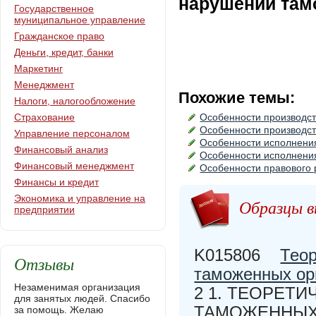
нарушении там
Государственное
муниципальное управление
Гражданское право
Деньги, кредит, банки
Маркетинг
Менеджмент
Похожие темы:
Налоги, налогообложение
Страхование
Особенности производс
Особенности производс
Управление персоналом
Особенности исполнени
Финансовый анализ
Особенности исполнени
Финансовый менеджмент
Особенности правового
Финансы и кредит
Экономика и управление на
Образцы в
предприятии
K015806
Теор
Отзывы
таможенных ор
Незаменимая организация
2 1. ТЕОРЕТ
для занятых людей. Спасибо
ТАМОЖЕННЫХ
за помощь. Желаю