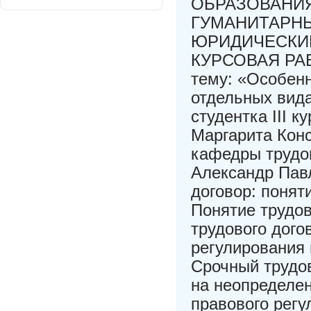
ОБРАЗОВАНИЯ
ГУМАНИТАРН
ЮРИДИЧЕСКИЙ
КУРСОВАЯ РАБО
тему: «Особенн
отдельных вид
студентка III 
Маргарита Кон
кафедры трудо
Александр Павл
договор: понят
Понятие трудов
трудового дого
регулирования 
Срочный трудо
на неопределе
правового регу