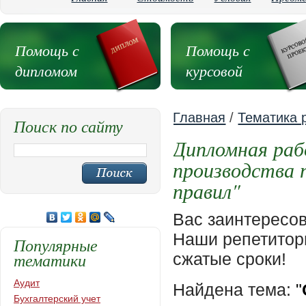
Помощь с
Помощь с
дипломом
курсовой
Главная
/
Тематика 
Поиск по сайту
Дипломная раб
производства 
правил"
Вас заинтересо
Наши репетиторы
Популярные
тематики
сжатые сроки!
Аудит
Найдена тема:
"
Бухгалтерский учет