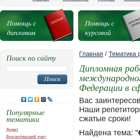
Помощь с
Помощь с
дипломом
курсовой
Главная
/
Тематика 
Поиск по сайту
Дипломная раб
международног
Федерации в с
Вас заинтересо
Наши репетиторы
Популярные
тематики
сжатые сроки!
Аудит
Найдена тема:
"
Бухгалтерский учет