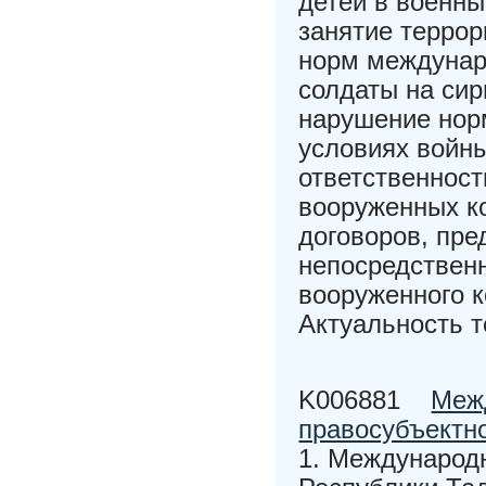
детей в военны
занятие терро
норм междунар
солдаты на сир
нарушение нор
условиях войн
ответственност
вооруженных к
договоров, пр
непосредственн
вооруженного 
Актуальность т
K006881
Меж
правосубъектн
1. Международ