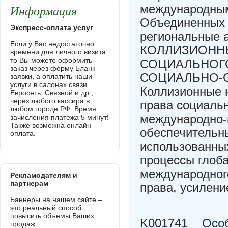
Информация
международным
Объединенных 
Экспресс-оплата услуг
региональные 
Если у Вас недостаточно
КОЛЛИЗИОНН
времени для личного визита,
то Вы можете оформить
СОЦИАЛЬНОГО
заказ через форму Бланк
СОЦИАЛЬНО-О
заявки, а оплатить наши
услуги в салонах связи
Коллизионные 
Евросеть, Связной и др.,
через любого кассира в
права социальн
любом городе РФ. Время
международно-
зачисления платежа 5 минут!
Также возможна онлайн
обеспечительн
оплата.
использованны
процессы глоб
международного
Рекламодателям и
партнерам
права, усилени
Баннеры на нашем сайте –
это реальный способ
повысить объемы Ваших
K001741
Осо
продаж.