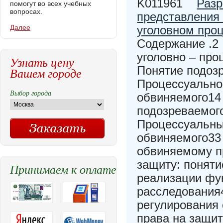
K011961
Разр
помогут во всех учебных
вопросах.
представления 
Далее
уголовном про
Cодержание .2 
уголовно – про
Узнать цену
Понятие подозр
Вашем городе
Процессуально
Выбор города
обвиняемого14
подозреваемого
Процессуальны
обвиняемого33 
обвиняемому п
защиту: понят
Принимаем к оплате
реализации фу
расследования4
регулирования
права на защи