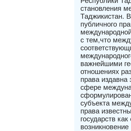
Республики Тад
становления м
Таджикистан. 
публичного пра
международной 
с тем,что меж
соответствующ
международного
важнейшими ге
отношениях ра
права издавна
сфере междуна
сформулированн
субъекта межд
права известн
государств как
возникновение 