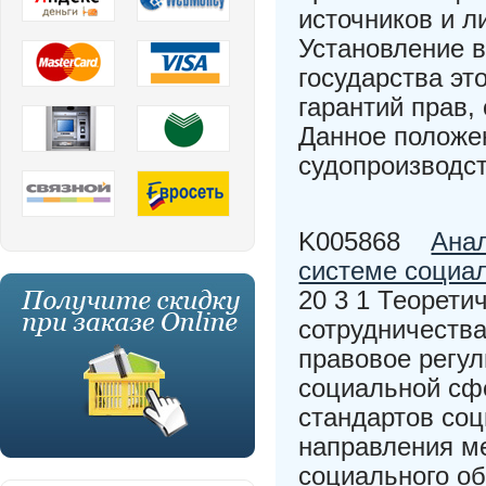
источников и л
Установление 
государства э
гарантий прав,
Данное положен
судопроизводст
K005868
Анал
системе социа
20 3 1 Теорети
сотрудничества
правовое регу
социальной сф
стандартов со
направления м
социального об