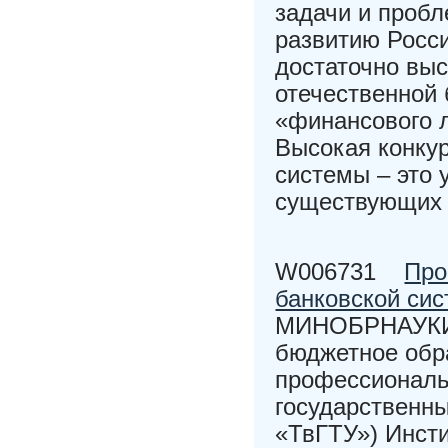
задачи и проб
развитию Росс
достаточно выс
отечественной 
«финансового 
Высокая конку
системы – это
существующих
W006731
Про
банковской си
МИНОБРНАУКИ 
бюджетное обр
профессиональ
государственн
«ТвГТУ») Инсти