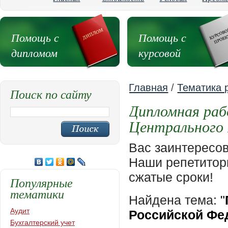
Помощь с
Помощь с
дипломом
курсовой
Главная
/
Тематика 
Поиск по сайту
Дипломная раб
Центрального 
Вас заинтересо
Наши репетиторы
сжатые сроки!
Популярные
тематики
Найдена тема:
"
Аудит
Российской Фе
Бухгалтерский учет