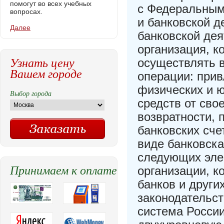
помогут во всех учебных
с Федеральным 
вопросах.
и банковской д
Далее
банковской дея
организация, к
Узнать цену
осуществлять 
Вашем городе
операции: при
физических и 
Выбор города
средств от сво
возвратности, 
банковских сче
виде банковска
следующих элем
Принимаем к оплате
организации, к
банков и други
законодательст
система Росси