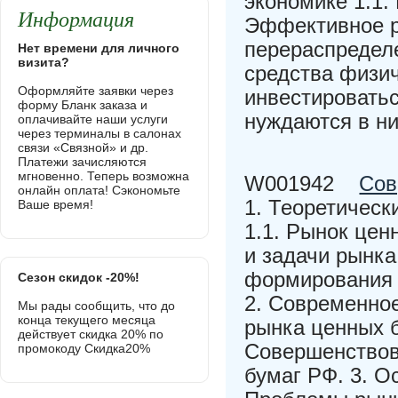
экономике 1.1.
Информация
Эффективное р
перераспределе
Нет времени для личного
визита?
средства физи
Оформляйте заявки через
инвестироватьс
форму Бланк заказа и
нуждаются в н
оплачивайте наши услуги
через терминалы в салонах
связи «Связной» и др.
Платежи зачисляются
мгновенно. Теперь возможна
W001942
Сов
онлайн оплата! Сэкономьте
1. Теоретическ
Ваше время!
1.1. Рынок цен
и задачи рынка
формирования 
Сезон скидок -20%!
2. Современное
Мы рады сообщить, что до
конца текущего месяца
рынка ценных б
действует скидка 20% по
Совершенствов
промокоду Скидка20%
бумаг РФ. 3. О