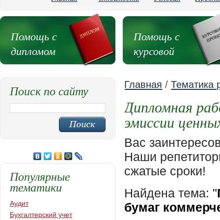
Помощь с
Помощь с
дипломом
курсовой
Главная
/
Тематика 
Поиск по сайту
Дипломная раб
эмиссии ценны
Вас заинтересо
Наши репетиторы
сжатые сроки!
Популярные
тематики
Найдена тема:
"
Аудит
бумаг коммерч
Бухгалтерский учет