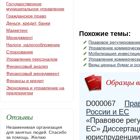
Государственное
муниципальное управление
Гражданское право
Деньги, кредит, банки
Маркетинг
Похожие темы:
Менеджмент
Правовое регулировани
Налоги, налогообложение
Управление коммерческ
Страхование
Мобилизация инвестицио
Управление персоналом
Управление коммерческ
Виды ценных бумаг и ос
Финансовый анализ
Финансовый менеджмент
Образцы в
Финансы и кредит
Экономика и управление на
предприятии
D000067
Пра
России и ЕС
Отзывы
«Правовое регу
ЕС» Диссертаци
Незаменимая организация
для занятых людей. Спасибо
юриспруденции 
за помощь. Желаю