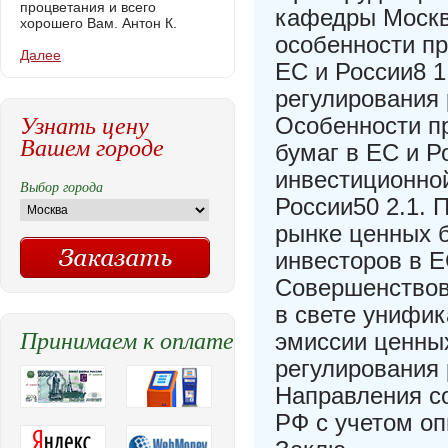
процветания и всего
кафедры Москва
хорошего Вам. Антон К.
особенности пр
Далее
ЕС и России8 1
регулирования 
Узнать цену
Особенности п
Вашем городе
бумаг в ЕС и Р
инвестиционной
Выбор города
России50 2.1. 
рынке ценных б
инвесторов в ЕС
Совершенствов
в свете унифик
Принимаем к оплате
эмиссии ценных
регулирования 
Направления с
РФ с учетом оп