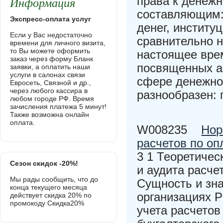
Информация
права к денежн
составляющим:
Экспресс-оплата услуг
денег, институ
Если у Вас недостаточно
сравнительно н
времени для личного визита,
то Вы можете оформить
настоящее вре
заказ через форму Бланк
посвященных а
заявки, а оплатить наши
услуги в салонах связи
сфере денежно
Евросеть, Связной и др.,
через любого кассира в
разнообразен: 
любом городе РФ. Время
зачисления платежа 5 минут!
Также возможна онлайн
оплата.
W008235
Нор
расчетов по оп
3 1 Теоретичес
Сезон скидок -20%!
и аудита расче
Мы рады сообщить, что до
Сущность и зна
конца текущего месяца
организациях Р
действует скидка 20% по
промокоду Скидка20%
учета расчетов