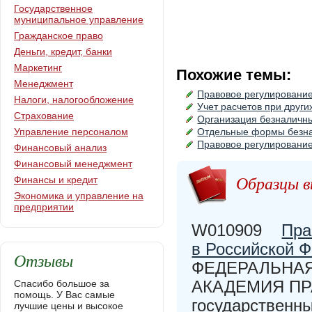
Государственное
муниципальное управление
Гражданское право
Деньги, кредит, банки
Маркетинг
Похожие темы:
Менеджмент
Правовое регулирование
Налоги, налогообложение
Учет расчетов при друг
Страхование
Организация безналичны
Управление персоналом
Отдельные формы безна
Правовое регулирование
Финансовый анализ
Финансовый менеджмент
Образцы в
Финансы и кредит
Экономика и управление на
предприятии
W010909
Пра
в Российской 
Отзывы
ФЕДЕРАЛЬНА
АКАДЕМИЯ ПРА
Спасибо большое за
помощь. У Вас самые
государственн
лучшие цены и высокое