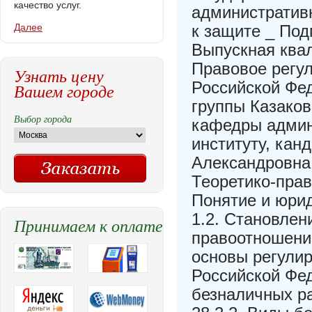
качество услуг.
административ
Далее
к защите _ По
Выпускная ква
Правовое регу
Узнать цену
Российской Фе
Вашем городе
группы Казаков
Выбор города
кафедры админ
институту, кан
Александровна
Теоретико-прав
Понятие и юри
1.2. Становлен
Принимаем к оплате
правоотношени
основы регули
Российской Фе
безналичных ра