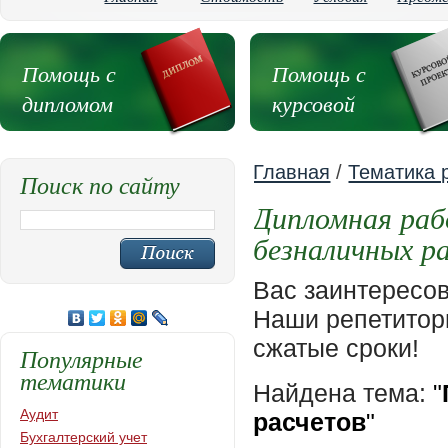
Помощь с
Помощь с
дипломом
курсовой
Главная
/
Тематика 
Поиск по сайту
Дипломная раб
безналичных р
Вас заинтересо
Наши репетиторы
сжатые сроки!
Популярные
тематики
Найдена тема:
"
Аудит
расчетов
"
Бухгалтерский учет