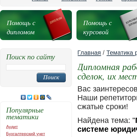
Помощь с
Помощь с
дипломом
курсовой
Главная
/
Тематика 
Поиск по сайту
Дипломная раб
сделок, их ме
Вас заинтересо
Наши репетиторы
сжатые сроки!
Популярные
тематики
Найдена тема:
"
Аудит
системе юриди
Бухгалтерский учет