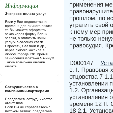
Информация
применения мер
правонарушите
Экспресс-оплата услуг
прошлом, по ис
Если у Вас недостаточно
утратить свой 
времени для личного визита,
то Вы можете оформить
к нему мер при
заказ через форму Бланк
не только нен
заявки, а оплатить наши
услуги в салонах связи
правосудия. Кр
Евросеть, Связной и др.,
через любого кассира в
любом городе РФ. Время
зачисления платежа 5 минут!
D000147
Уста
Также возможна онлайн
оплата.
с. I. Правовая
отцовства 7 1.
установлении п
Сотрудничество с
1.2. Организа
компаниями-партнерами
установления о
Предлагаем сотрудничество
времени 12 II.
агентствам.
Если Вы не справляетесь с
18 2.1. Устано
потоком заявок, предлагаем