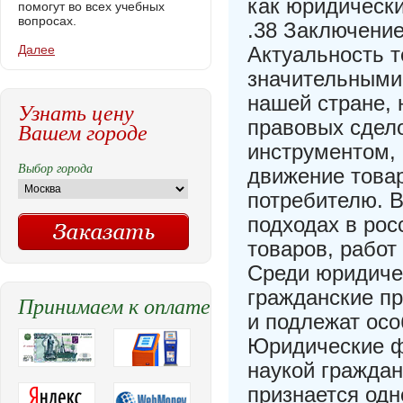
как юридическ
помогут во всех учебных
вопросах.
.38 Заключение
Далее
Актуальность 
значительными
нашей стране, 
Узнать цену
правовых сдел
Вашем городе
инструментом, 
Выбор города
движение товар
потребителю. В
подходах в рос
товаров, работ
Среди юридиче
гражданские п
Принимаем к оплате
и подлежат ос
Юридические ф
наукой граждан
признается одн