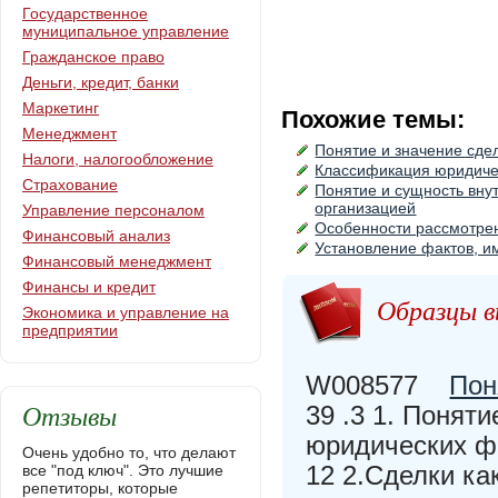
Государственное
муниципальное управление
Гражданское право
Деньги, кредит, банки
Маркетинг
Похожие темы:
Менеджмент
Понятие и значение сде
Налоги, налогообложение
Классификация юридичес
Страхование
Понятие и сущность вну
организацией
Управление персоналом
Особенности рассмотре
Финансовый анализ
Установление фактов, и
Финансовый менеджмент
Финансы и кредит
Образцы в
Экономика и управление на
предприятии
W008577
Пон
Отзывы
39 .3 1. Понят
юридических ф
Очень удобно то, что делают
12 2.Сделки ка
все "под ключ". Это лучшие
репетиторы, которые