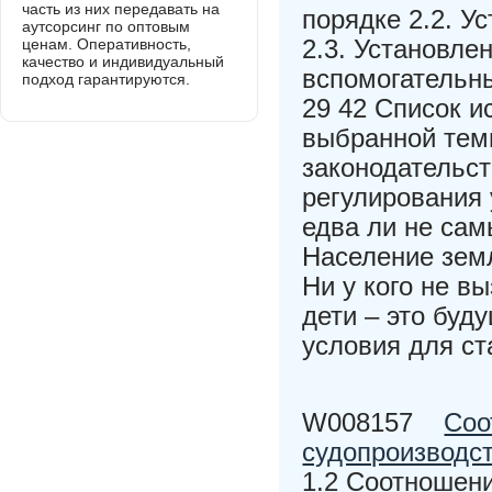
часть из них передавать на
порядке 2.2. У
аутсорсинг по оптовым
2.3. Установле
ценам. Оперативность,
качество и индивидуальный
вспомогательн
подход гарантируются.
29 42 Список и
выбранной тем
законодательс
регулирования
едва ли не сам
Население земл
Ни у кого не в
дети – это буд
условия для ст
W008157
Соо
судопроизводс
1.2 Соотношени