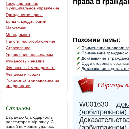
права в гражда
Государственное
муниципальное управление
Гражданское право
Деньги, кредит, банки
Маркетинг
Менеджмент
Похожие темы:
Налоги, налогообложение
Страхование
Применение аналогии за
Применение гражданског
Управление персоналом
Доказывание в гражданс
Финансовый анализ
Суд и стороны в состяз
Финансовый менеджмент
Доказывание и доказате
Финансы и кредит
Экономика и управление на
Образцы в
предприятии
W001630
Док
Отзывы
(арбитражном) 
Выражаю благодарность
Доказательств
репетиторам Vip-study. С
(арбитражном) 
вашей помощью удалось