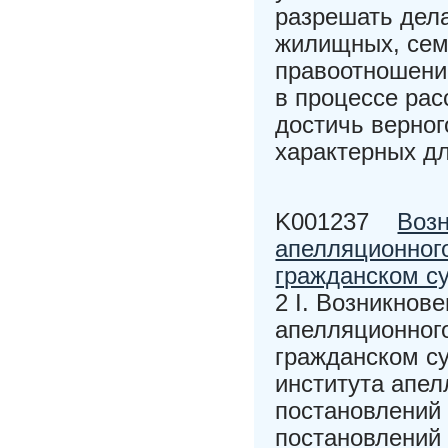
разрешать дела
жилищных, сем
правоотношений
в процессе рас
достичь верног
характерных дл
K001237
Возн
апелляционног
гражданском с
2 I. Возникнов
апелляционног
гражданском су
института апе
постановлений
постановлений 