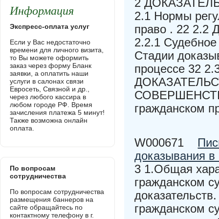
2 ДОКАЗАТЕЛ
Информация
2.1 Нормы рег
Экспресс-оплата услуг
право . 22 2.2
2.2.1 Судебное
Если у Вас недостаточно
времени для личного визита,
Стадии доказыв
то Вы можете оформить
заказ через форму Бланк
процессе 32 2.
заявки, а оплатить наши
ДОКАЗАТЕЛЬС
услуги в салонах связи
Евросеть, Связной и др.,
СОВЕРШЕНСТВО
через любого кассира в
любом городе РФ. Время
гражданском п
зачисления платежа 5 минут!
Также возможна онлайн
оплата.
W000671
Пис
доказывания в
3 1.Общая хара
По вопросам
сотрудничества
гражданском су
По вопросам сотрудничества
доказательств.
размещения баннеров на
гражданском су
сайте обращайтесь по
контактному телефону в г.