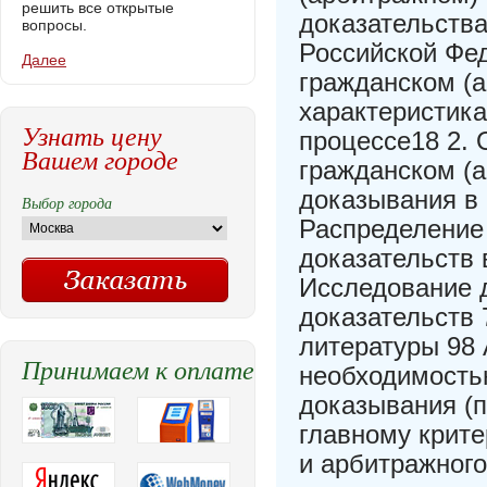
решить все открытые
доказательства
вопросы.
Российской Фед
Далее
гражданском (
характеристик
Узнать цену
процессе18 2.
Вашем городе
гражданском (а
доказывания в
Выбор города
Распределение
доказательств 
Исследование д
доказательств 
литературы 98
Принимаем к оплате
необходимостью
доказывания (п
главному крит
и арбитражного