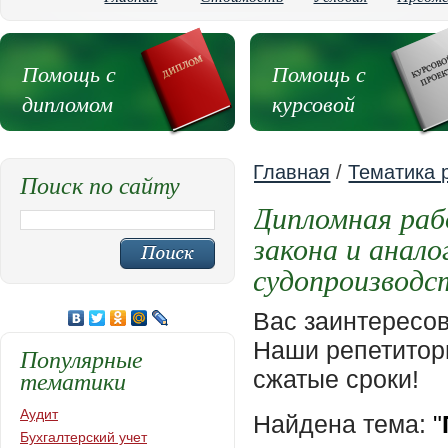
Помощь с
Помощь с
дипломом
курсовой
Главная
/
Тематика 
Поиск по сайту
Дипломная раб
закона и анал
судопроизводс
Вас заинтересо
Наши репетиторы
Популярные
тематики
сжатые сроки!
Аудит
Найдена тема:
"
Бухгалтерский учет