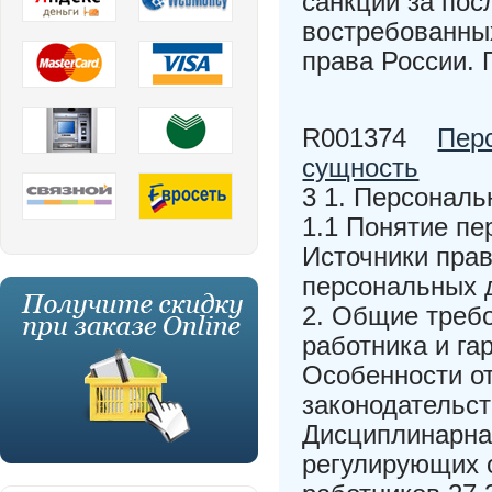
санкций за пос
востребованны
права России.
R001374
Пер
сущность
3 1. Персональ
1.1 Понятие пе
Источники прав
персональных 
2. Общие треб
работника и га
Особенности о
законодательст
Дисциплинарна
регулирующих 