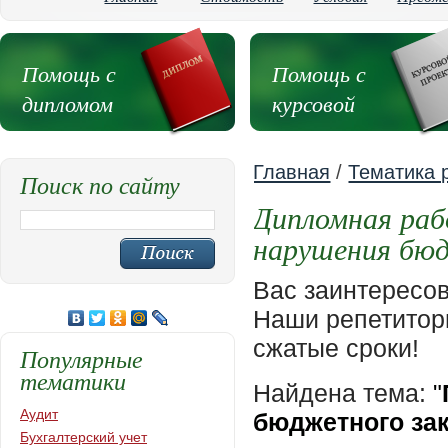
Помощь с
Помощь с
дипломом
курсовой
Главная
/
Тематика 
Поиск по сайту
Дипломная раб
нарушения бю
Вас заинтересо
Наши репетиторы
сжатые сроки!
Популярные
тематики
Найдена тема:
"
Аудит
бюджетного за
Бухгалтерский учет