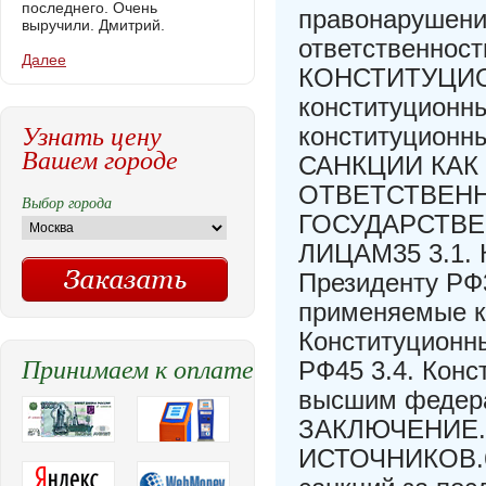
последнего. Очень
правонарушений
выручили. Дмитрий.
ответственно
Далее
КОНСТИТУЦИОН
конституционн
Узнать цену
конституцион
Вашем городе
САНКЦИИ КАК
ОТВЕТСТВЕН
Выбор города
ГОСУДАРСТВ
ЛИЦАМ35 3.1. 
Президенту РФ3
применяемые к
Конституционн
Принимаем к оплате
РФ45 3.4. Кон
высшим федер
ЗАКЛЮЧЕНИЕ
ИСТОЧНИКОВ.64