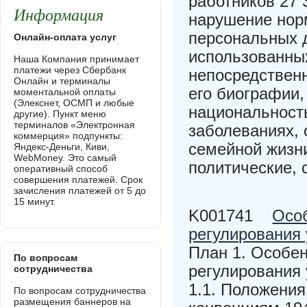
работников 27 
Информация
нарушение нор
персональных 
Онлайн-оплата услуг
использованны
Наша Компания принимает
платежи через Сбербанк
непосредствен
Онлайн и терминалы
его биографии
моментальной оплаты
(Элекснет, ОСМП и любые
национальность
другие). Пункт меню
терминалов «Электронная
заболеваниях, 
коммерция» подпункты:
семейной жизни
Яндекс-Деньги, Киви,
WebMoney. Это самый
политические, 
оперативный способ
совершения платежей. Срок
зачисления платежей от 5 до
15 минут.
K001741
Осо
регулирования 
План 1. Особе
По вопросам
регулирования 
сотрудничества
1.1. Положени
По вопросам сотрудничества
размещения баннеров на