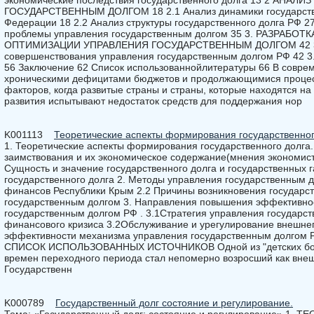
экономические последствия государственного долга 13 2 АНА
ГОСУДАРСТВЕННЫМ ДОЛГОМ 18 2.1 Анализ динамики государстве
Федерации 18 2.2 Анализ структуры государственного долга РФ 2
проблемы управления государственным долгом 35 3. РАЗРАБ
ОПТИМИЗАЦИИ УПРАВЛЕНИЯ ГОСУДАРСТВЕННЫМ ДОЛГОМ 42 3.
совершенствования управления государственным долгом РФ 42 3.
56 Заключение 62 Список использованнойлитературы 66 В соврем
хроническими дефицитами бюджетов и продолжающимися процесс
факторов, когда развитые страны и страны, которые находятся на
развития испытывают недостаток средств для поддержания нор
K001113
Теоретические аспекты формирования государственног
1. Теоретические аспекты формирования государственного долга
заимствования и их экономическое содержание(мнения экономистов
Сущность и значение государственного долга и государственных 
государственного долга 2. Методы управления государственным д
финансов Республики Крым 2.2 Причины возникновения государст
государственным долгом 3. Направления повышения эффективно
государственным долгом РФ . 3.1Стратегия управления государс
финансового кризиса 3.2Обслуживание и урегулирование внешнег
эффективности механизма управления государственным долг
СПИСОК ИСПОЛЬЗОВАННЫХ ИСТОЧНИКОВ Одной из "детских боле
времен переходного периода стал непомерно возросший как внешн
Государственн
K000789
Государственный долг состояние и регулирование.