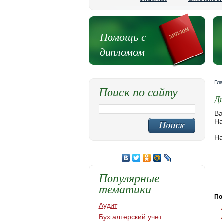
Помощь с
дипломом
Гл
Поиск по сайту
Д
Ва
На
На
Популярные
тематики
По
Аудит
Бухгалтерский учет