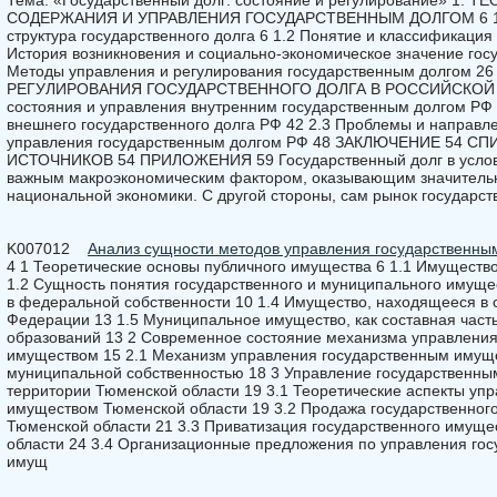
Тема: «Государственный долг: состояние и регулирование» 1.
СОДЕРЖАНИЯ И УПРАВЛЕНИЯ ГОСУДАРСТВЕННЫМ ДОЛГОМ 6 1.1 
структура государственного долга 6 1.2 Понятие и классификация
История возникновения и социально-экономическое значение госу
Методы управления и регулирования государственным долгом 
РЕГУЛИРОВАНИЯ ГОСУДАРСТВЕННОГО ДОЛГА В РОССИЙСКОЙ ФЕ
состояния и управления внутренним государственным долгом РФ 3
внешнего государственного долга РФ 42 2.3 Проблемы и направ
управления государственным долгом РФ 48 ЗАКЛЮЧЕНИЕ 54 
ИСТОЧНИКОВ 54 ПРИЛОЖЕНИЯ 59 Государственный долг в услов
важным макроэкономическим фактором, оказывающим значительн
национальной экономики. С другой стороны, сам рынок государст
K007012
Анализ сущности методов управления государственн
4 1 Теоретические основы публичного имущества 6 1.1 Имущество
1.2 Сущность понятия государственного и муниципального имуще
в федеральной собственности 10 1.4 Имущество, находящееся в 
Федерации 13 1.5 Муниципальное имущество, как составная част
образований 13 2 Современное состояние механизма управлени
имуществом 15 2.1 Механизм управления государственным имущ
муниципальной собственностью 18 3 Управление государственн
территории Тюменской области 19 3.1 Теоретические аспекты уп
имуществом Тюменской области 19 3.2 Продажа государственног
Тюменской области 21 3.3 Приватизация государственного имуще
области 24 3.4 Организационные предложения по управления го
имущ