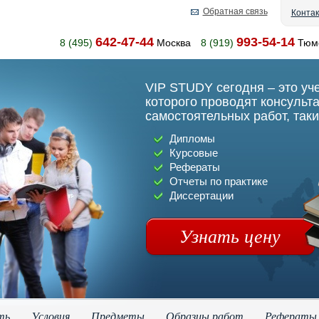
Обратная связь
Конта
642-47-44
993-54-14
8 (495)
Москва
8 (919)
Тюм
VIP STUDY сегодня – это уч
которого проводят консульт
самостоятельных работ, таки
Дипломы
Курсовые
Рефераты
Отчеты по практике
Диссертации
Узнать цену
ть
Условия
Предметы
Образцы работ
Рефераты