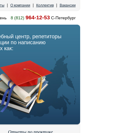
|
|
|
кты
О компании
Коллектив
Вакансии
964-12-53
ень
8 (812)
С-Петербург
ебный центр, репетиторы
ации по написанию
х как:
Отчеты по практике