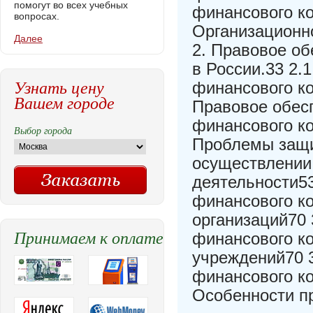
помогут во всех учебных
финансового ко
вопросах.
Организационн
Далее
2. Правовое об
в России.33 2.
Узнать цену
финансового ко
Вашем городе
Правовое обесп
финансового ко
Выбор города
Проблемы защи
осуществлении 
деятельности53
финансового к
организаций70 
Принимаем к оплате
финансового к
учреждений70 3
финансового ко
Особенности п