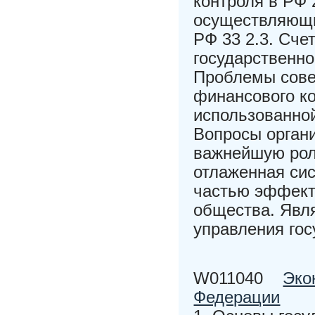
контроля в РФ 
осуществляющи
РФ 33 2.3. Сче
государственно
Проблемы сове
финансового к
использованной
Вопросы орган
важнейшую роль
отлаженная си
частью эффект
общества. Явл
управления го
W011040
Эко
Федерации