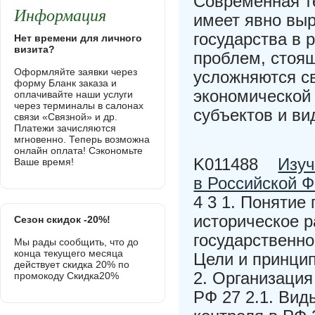
Современная т
Информация
имеет явно вы
государства в
Нет времени для личного
визита?
проблем, стоя
Оформляйте заявки через
усложняются с
форму Бланк заказа и
экономической 
оплачивайте наши услуги
через терминалы в салонах
субъектов и в
связи «Связной» и др.
Платежи зачисляются
мгновенно. Теперь возможна
онлайн оплата! Сэкономьте
K011488
Изуч
Ваше время!
в Российской 
4 3 1. Понятие
историческое р
Сезон скидок -20%!
государственно
Мы рады сообщить, что до
конца текущего месяца
Цели и принцип
действует скидка 20% по
2. Организация
промокоду Скидка20%
РФ 27 2.1. Вид