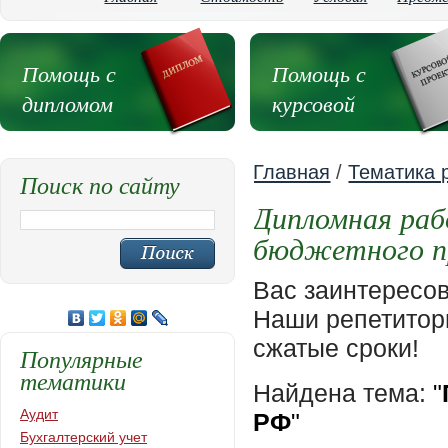
Помощь с
Помощь с
дипломом
курсовой
Главная
/
Тематика 
Поиск по сайту
Дипломная раб
бюджетного п
Вас заинтересо
Наши репетиторы
сжатые сроки!
Популярные
тематики
Найдена тема:
"
Аудит
РФ
"
Бухгалтерский учет