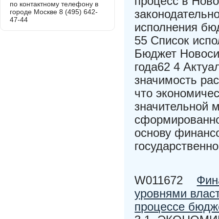
процесс в Ново
по контактному телефону в
законодательно
городе Москве 8 (495) 642-
47-44
исполнения бю
55 Список исп
Бюджет Новоси
года62 4 Актуа
значимость ра
что экономичес
значительной м
сформированно
основу финанс
государственно
W011672
Фин
уровнями власт
процессе бюдж