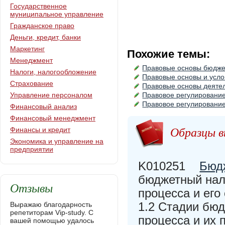
Государственное
муниципальное управление
Гражданское право
Деньги, кредит, банки
Маркетинг
Похожие темы:
Менеджмент
Правовые основы бюдже
Налоги, налогообложение
Правовые основы и усл
Страхование
Правовые основы деяте
Управление персоналом
Правовое регулировани
Правовое регулирование
Финансовый анализ
Финансовый менеджмент
Образцы в
Финансы и кредит
Экономика и управление на
предприятии
K010251
Бюд
бюджетный нал
Отзывы
процесса и его
1.2 Стадии бюд
Выражаю благодарность
репетиторам Vip-study. С
процесса и их 
вашей помощью удалось