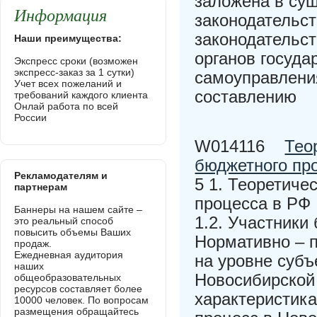
заложена в су
Информация
законодательс
законодательс
Наши преимущества:
органов госуда
Экспресс сроки (возможен
экспресс-заказ за 1 сутки)
самоуправлени
Учет всех пожеланий и
составлению
требований каждого клиента
Онлай работа по всей
России
W014116
Тео
бюджетного пр
Рекламодателям и
5 1. Теоретиче
партнерам
процесса в РФ 
Баннеры на нашем сайте –
1.2. Участники
это реальный способ
повысить объемы Ваших
Нормативно – 
продаж.
Ежедневная аудитория
на уровне субъ
наших
Новосибирской 
общеобразовательных
ресурсов составляет более
характеристика
10000 человек. По вопросам
размещения обращайтесь