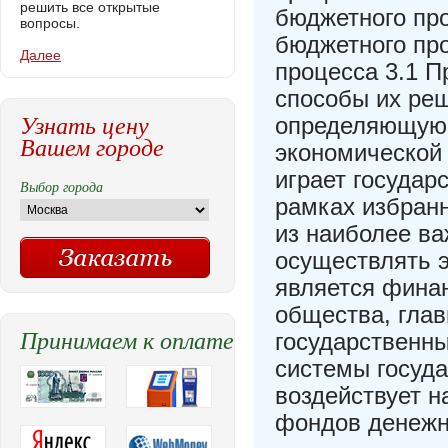
решить все открытые
бюджетного пр
вопросы.
бюджетного пр
Далее
процесса 3.1 П
способы их ре
Узнать цену
определяющую 
Вашем городе
экономической
играет государ
Выбор города
рамках избран
из наиболее в
осуществлять 
является фина
общества, глав
Принимаем к оплате
государственн
системы госуда
воздействует 
фондов денежн