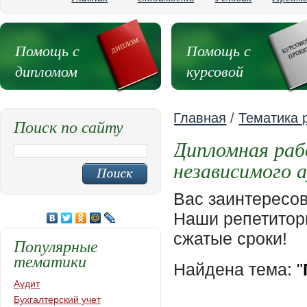
Помощь с
Помощь с
дипломом
курсовой
Главная
/
Тематика 
Поиск по сайту
Дипломная раб
независимого 
Вас заинтересо
Наши репетиторы
сжатые сроки!
Популярные
тематики
Найдена тема:
"
Аудит
Бухгалтерский учет