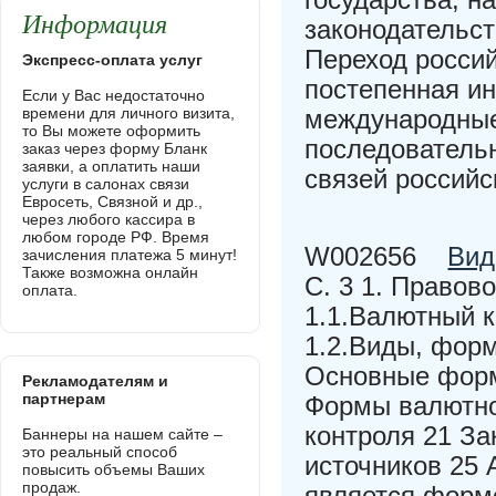
Информация
законодательс
Переход росси
Экспресс-оплата услуг
постепенная ин
Если у Вас недостаточно
времени для личного визита,
международные
то Вы можете оформить
последователь
заказ через форму Бланк
заявки, а оплатить наши
связей российс
услуги в салонах связи
Евросеть, Связной и др.,
через любого кассира в
любом городе РФ. Время
W002656
Вид
зачисления платежа 5 минут!
Также возможна онлайн
С. 3 1. Правов
оплата.
1.1.Валютный к
1.2.Виды, форм
Основные форм
Рекламодателям и
партнерам
Формы валютног
контроля 21 З
Баннеры на нашем сайте –
это реальный способ
источников 25 
повысить объемы Ваших
продаж.
является формо