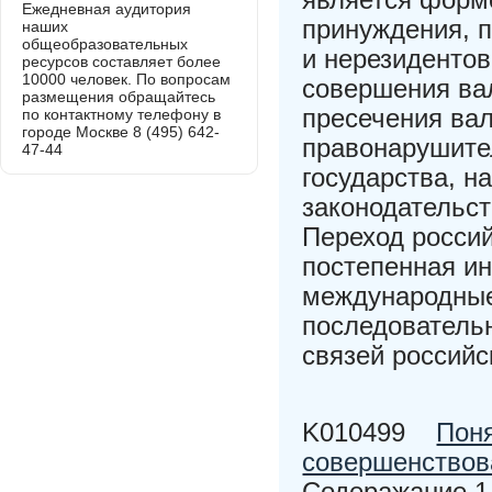
Ежедневная аудитория
принуждения, 
наших
общеобразовательных
и нерезиденто
ресурсов составляет более
10000 человек. По вопросам
совершения ва
размещения обращайтесь
пресечения ва
по контактному телефону в
городе Москве 8 (495) 642-
правонарушите
47-44
государства, н
законодательс
Переход росси
постепенная ин
международные
последователь
связей российс
K010499
Поня
совершенствов
Содеражание 1