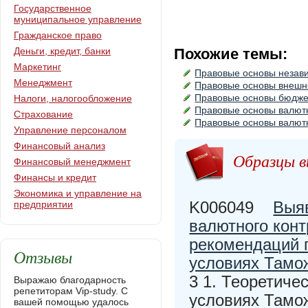
Государственное
муниципальное управление
Гражданское право
Деньги, кредит, банки
Похожие темы:
Маркетинг
Правовые основы незав
Менеджмент
Правовые основы внешн
Правовые основы бюдже
Налоги, налогообложение
Правовые основы валют
Страхование
Правовые основы валют
Управление персоналом
Финансовый анализ
Образцы в
Финансовый менеджмент
Финансы и кредит
Экономика и управление на
K006049
Выя
предприятии
валютного кон
рекомендаций 
Отзывы
условиях Тамо
3 1. Теоретиче
Выражаю благодарность
репетиторам Vip-study. С
условиях Тамож
вашей помощью удалось