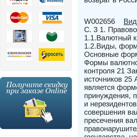
W002656
Вид
С. 3 1. Правов
1.1.Валютный к
1.2.Виды, форм
Основные форм
Формы валютног
контроля 21 З
источников 25 
является формо
принуждения, 
и нерезиденто
совершения ва
пресечения ва
правонарушите
государства, н