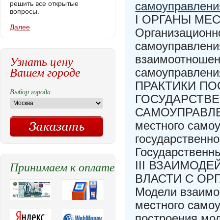
решить все открытые
самоуправлени
вопросы.
I ОРГАНЫ МЕ
Далее
Организационно
самоуправлени
взаимоотношени
Узнать цену
Вашем городе
самоуправлен
ПРАКТИКИ П
Выбор города
ГОСУДАРСТВЕ
САМОУПРАВЛЕН
местного само
государственно
Государственн
Принимаем к оплате
III ВЗАИМОД
ВЛАСТИ С ОР
Модели взаимо
местного самоу
построения мо