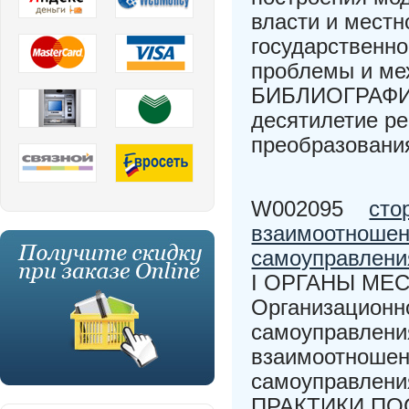
власти и местн
государственно
проблемы и м
БИБЛИОГРАФИЯ
десятилетие р
преобразовани
W002095
сто
взаимоотношени
самоуправлени
I ОРГАНЫ МЕ
Организационно
самоуправлени
взаимоотношени
самоуправлен
ПРАКТИКИ П