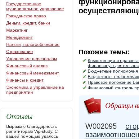
функционирова
Государственное
муниципальное управление
осуществляющи
Гражданское право
Деньги, кредит, банки
Маркетинг
Менеджмент
Налоги, налогообложение
Похожие темы:
Страхование
Управление персоналом
Компетенция и правовые
финансовую деятельнос
Финансовый анализ
Бюджетные полномочия 
Финансовый менеджмент
Бюджетные полномочия 
Финансы и кредит
Правовое положение Бан
Экономика и управление на
Финансовый контроль пр
предприятии
Образцы в
Отзывы
W002095
сто
Выражаю благодарность
репетиторам Vip-study. С
взаимоотношени
вашей помощью удалось