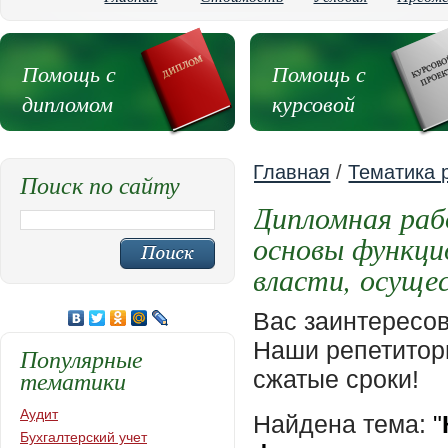
Помощь с
Помощь с
дипломом
курсовой
Главная
/
Тематика 
Поиск по сайту
Дипломная раб
основы функци
власти, осуще
Вас заинтересо
Наши репетиторы
Популярные
тематики
сжатые сроки!
Аудит
Найдена тема:
"
Бухгалтерский учет