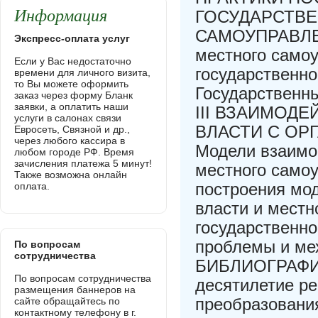
Информация
ГОСУДАРСТВЕ
САМОУПРАВЛЕН
Экспресс-оплата услуг
местного само
Если у Вас недостаточно
государственно
времени для личного визита,
то Вы можете оформить
Государственн
заказ через форму Бланк
заявки, а оплатить наши
III ВЗАИМОД
услуги в салонах связи
ВЛАСТИ С ОР
Евросеть, Связной и др.,
через любого кассира в
Модели взаимо
любом городе РФ. Время
зачисления платежа 5 минут!
местного самоу
Также возможна онлайн
построения мо
оплата.
власти и местн
государственно
проблемы и м
По вопросам
сотрудничества
БИБЛИОГРАФИЯ
По вопросам сотрудничества
десятилетие р
размещения баннеров на
преобразовани
сайте обращайтесь по
контактному телефону в г.