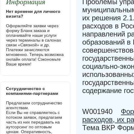
Информация
Проблемы упра
муниципальным
Нет времени для личного
визита?
их решения 2.1
расходов в Рос
Оформляйте заявки через
форму Бланк заказа и
направлений р
оплачивайте наши услуги
через терминалы в салонах
образований в 
связи «Связной» и др.
совершенствов
Платежи зачисляются
мгновенно. Теперь возможна
государственн
онлайн оплата! Сэкономьте
Ваше время!
социально-эко
использованных
государственны
Сотрудничество с
содержание го
компаниями-партнерами
Предлагаем сотрудничество
агентствам.
W001940
Фор
Если Вы не справляетесь с
потоком заявок, предлагаем
расходов, их р
часть из них передавать на
Тема ВКР Форм
аутсорсинг по оптовым
ценам. Оперативность,