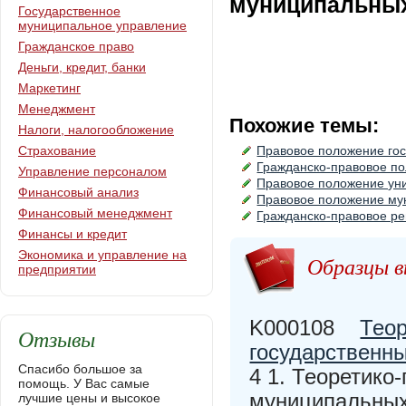
муниципальных
Государственное
муниципальное управление
Гражданское право
Деньги, кредит, банки
Маркетинг
Менеджмент
Похожие темы:
Налоги, налогообложение
Страхование
Правовое положение го
Гражданско-правовое по
Управление персоналом
Правовое положение ун
Финансовый анализ
Правовое положение му
Финансовый менеджмент
Гражданско-правовое ре
Финансы и кредит
Экономика и управление на
Образцы в
предприятии
K000108
Теор
Отзывы
государственны
Спасибо большое за
4 1. Теоретико
помощь. У Вас самые
муниципальных
лучшие цены и высокое