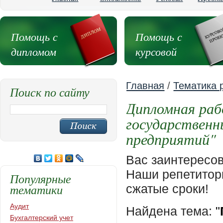
Помощь с
Помощь с
дипломом
курсовой
Главная
/
Тематика 
Поиск по сайту
Дипломная раб
государственн
предприятий"
Вас заинтересо
Наши репетиторы
Популярные
тематики
сжатые сроки!
Аудит
Найдена тема:
"
Бухгалтерский учет