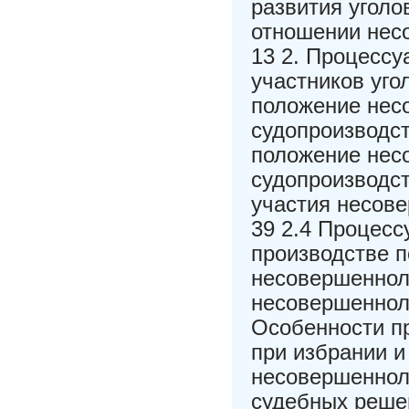
развития уголо
отношении нес
13 2. Процесс
участников уго
положение нес
судопроизводст
положение нес
судопроизводст
участия несов
39 2.4 Процесс
производстве п
несовершенноле
несовершенноле
Особенности пр
при избрании 
несовершеннол
судебных реше