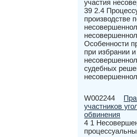
участия несов
39 2.4 Процесс
производстве п
несовершенноле
несовершенноле
Особенности пр
при избрании 
несовершеннол
судебных реше
несовершенно
W002244
Пра
участников уго
обвинения
4 1 Несовершен
процессуальных