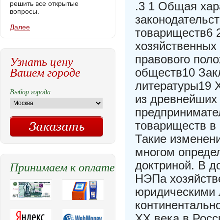
решить все открытые
.3 1 Общая ха
вопросы.
законодательст
Далее
товариществ6 
хозяйственных
правового пол
Узнать цену
Вашем городе
обществ10 Зак
литературы19 
Выбор города
из древнейших
предпринимател
товариществ в
Такие изменен
многом опреде
Принимаем к оплате
доктриной. В 
НЭПа хозяйств
юридическими 
континентально
XX века в Рос