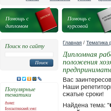
Помощь с
Помощь с
дипломом
курсовой
Главная
/
Тематика 
Поиск по сайту
Дипломная раб
положения хоз
предпринимате
Вас заинтересо
Наши репетиторы
Популярные
тематики
сжатые сроки!
Аудит
Найдена тема:
"
Бухгалтерский учет