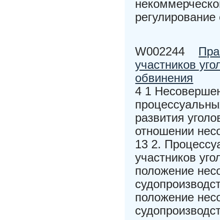
некоммерческой
регулирование 
W002244
Пра
участников уго
обвинения
4 1 Несовершен
процессуальных
развития уголо
отношении нес
13 2. Процесс
участников уго
положение нес
судопроизводст
положение нес
судопроизводст