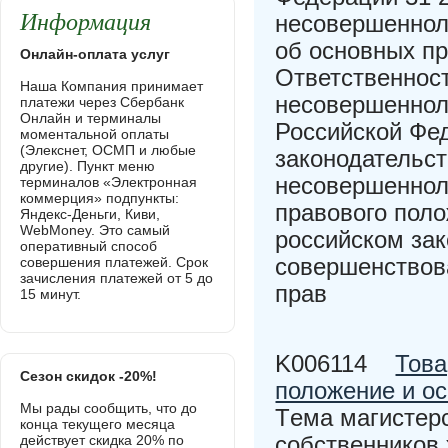
Информация
несовершеннол
об основных пр
Онлайн-оплата услуг
Ответственност
Наша Компания принимает
несовершеннол
платежи через Сбербанк
Онлайн и терминалы
Российской Фед
моментальной оплаты
(Элекснет, ОСМП и любые
законодательс
другие). Пункт меню
несовершеннол
терминалов «Электронная
коммерция» подпункты:
правового пол
Яндекс-Деньги, Киви,
WebMoney. Это самый
российском зак
оперативный способ
совершенствов
совершения платежей. Срок
зачисления платежей от 5 до
прав
15 минут.
K006114
Това
Сезон скидок -20%!
положение и ос
Мы рады сообщить, что до
Tема магистер
конца текущего месяца
собственников 
действует скидка 20% по