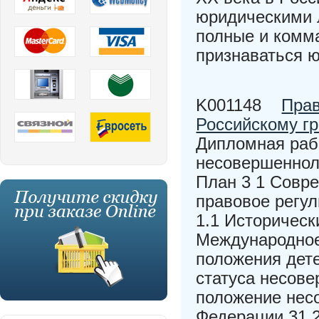
юридическими л
полные и комм
признаваться 
K001148
Прав
Российскому г
Дипломная раб
несовершеннол
План 3 1 Совр
правовое регу
1.1 Историческ
Международное
положения дете
статуса несове
положение нес
Федерации 31 2