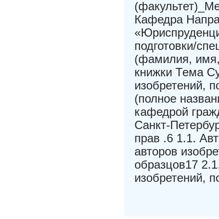
(факультет)_М
Кафедра Направ
«Юриспруденци
подготовки/сп
(фамилия, имя,
книжки Тема Су
изобретений, 
(полное назван
кафедрой граж
Санкт-Петербур
прав .6 1.1. Ав
авторов изобр
образцов17 2.
изобретений, п