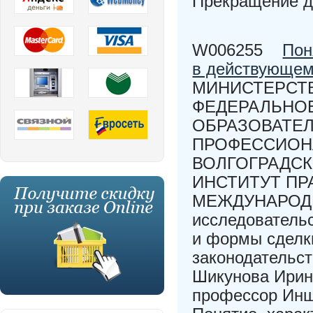
Прекращение д
W006255
Пон
в действующем
МИНИСТЕРСТВ
ФЕДЕРАЛЬНО
ОБРАЗОВАТЕ
ПРОФЕССИОН
ВОЛГОГРАДСК
ИНСТИТУТ ПР
МЕЖДУНАРОДН
исследовательс
и формы сделк
законодательс
Шикунова Ирин
профессор Инш