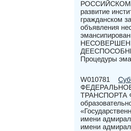
РОССИЙСКОМ З
развитие инсти
гражданском за
объявления не
эмансипирова
НЕСОВЕРШЕН
ДЕЕСПОСОБНЫ
Процедуры эма
W010781
Суб
ФЕДЕРАЛЬНОЕ
ТРАНСПОРТА Ф
образовательн
«Государственн
имени адмира
имени адмирал