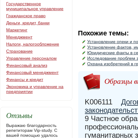
Государственное
муниципальное управление
Гражданское право
Деньги, кредит, банки
Маркетинг
Похожие темы:
Менеджмент
Установление опеки и п
Налоги, налогообложение
Установление фактов, и
Страхование
Юридические факты в с
Управление персоналом
Исследование проблем з
Охрана изобретений в г
Финансовый анализ
Финансовый менеджмент
Образцы в
Финансы и кредит
Экономика и управление на
предприятии
K006111
Дого
законодательс
Отзывы
9 Частное обр
профессиональ
Выражаю благодарность
репетиторам Vip-study. С
гуманитарных
вашей помощью удалось