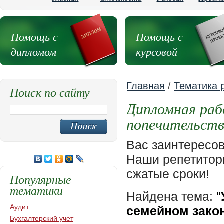
Помощь с
Помощь с
дипломом
курсовой
Главная
/
Тематика 
Поиск по сайту
Дипломная раб
попечительств
Вас заинтересо
Наши репетиторы
сжатые сроки!
Популярные
тематики
Найдена тема:
"
Аудит
семейном зако
Бухгалтерский учет