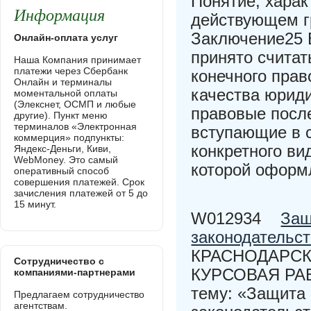
Понятие, харак
Информация
действующем г
Заключение25 
Онлайн-оплата услуг
принято считат
Наша Компания принимает
платежи через Сбербанк
конечного прав
Онлайн и терминалы
качества юрид
моментальной оплаты
(Элекснет, ОСМП и любые
правовые посл
другие). Пункт меню
терминалов «Электронная
вступающие в 
коммерция» подпункты:
конкретного ви
Яндекс-Деньги, Киви,
WebMoney. Это самый
которой оформ
оперативный способ
совершения платежей. Срок
зачисления платежей от 5 до
15 минут.
W012934
Защ
законодательс
КРАСНОДАРСК
Сотрудничество с
КУРСОВАЯ РАБ
компаниями-партнерами
тему: «Защита 
Предлагаем сотрудничество
агентствам.