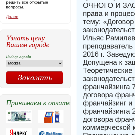
решить все открытые
ОЧНОГО И ЗАО
вопросы.
права и проце
Далее
тему: «Договор
законодательст
Узнать цену
Ильяс Рамилев
Вашем городе
преподаватель 
2016 г. Заведу
Выбор города
Допущена к защи
Теоретические
законодательст
франчайзинга 7
договора франч
Принимаем к оплате
франчайзинг и 
франчайзинга 2
договора франч
коммерческой ко