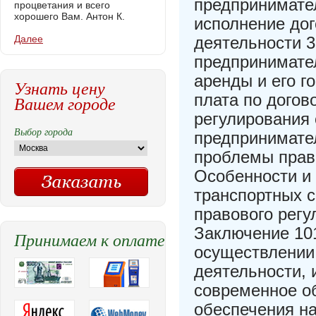
предпринимател
процветания и всего
хорошего Вам. Антон К.
исполнение до
Далее
деятельности 3
предпринимател
аренды и его г
Узнать цену
плата по догов
Вашем городе
регулирования
Выбор города
предпринимател
проблемы право
Особенности и
транспортных с
правового регу
Заключение 10
Принимаем к оплате
осуществлении
деятельности, 
современное о
обеспечения н