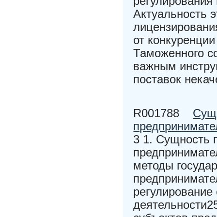
регулирования
Актуальность э
лицензировани
от конкуренци
Таможенного со
важным инстру
поставок нека
R001788
Сущн
предпринимате
3 1. Сущность 
предпринимател
методы государ
предпринимате
регулирование 
деятельности25