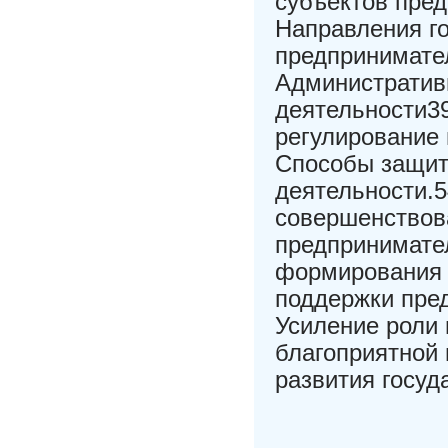
субъектов пред
Направления г
предпринимател
Административ
деятельности39
регулирование 
Способы защит
деятельности.
совершенствов
предпринимател
формирования 
поддержки пред
Усиление роли
благоприятной 
развития госуд