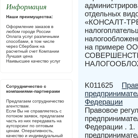
Информация
администриров
отдельных вид
Наши преимущества:
«КОНСАЛТ-ТРЕЙ
Оформление заказов в
налогоплатель
любом городе России
Оплата услуг различными
налогообложени
способами, в том числе
на примере О
через Сбербанк на
расчетный счет Компании
СОВЕРШЕНСТ
Лучшая цена
Наивысшее качество услуг
НАЛОГООБЛО
K011625
Прав
Сотрудничество с
компаниями-партнерами
предпринимате
Федерации
Предлагаем сотрудничество
агентствам.
Правовое регу
Если Вы не справляетесь с
потоком заявок, предлагаем
предпринимате
часть из них передавать на
Федерации . 1.
аутсорсинг по оптовым
ценам. Оперативность,
предпринимател
качество и индивидуальный