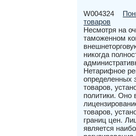
W004324
Пон
товаров
Несмотря на о
таможенном ко
внешнеторговую
никогда полнос
административн
Нетарифное ре
определенных з
товаров, устан
политики. Оно 
лицензирование
товаров, уста
границ цен. Ли
является наиб