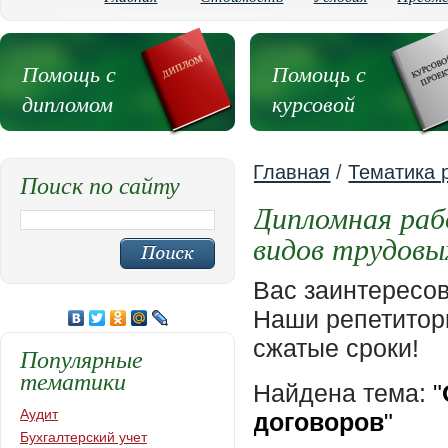
Помощь с
Помощь с
дипломом
курсовой
Главная
/
Тематика 
Поиск по сайту
Дипломная раб
видов трудовы
Вас заинтересо
Наши репетиторы
сжатые сроки!
Популярные
тематики
Найдена тема:
"
Аудит
договоров
"
Бухгалтерский учет