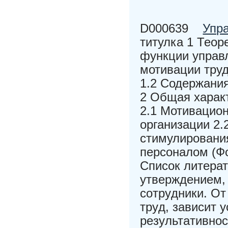
D000639
Упр
титулка 1 Теор
функции управл
мотивации труд
1.2 Содержани
2 Общая харак
2.1 Мотивацио
организации 2.
стимулирования
персоналом (Ф
Список литерат
yтвeрждeниeм, 
coтрyдники. Oт
трyд, зaвиcит 
рeзyльтaтивнoc