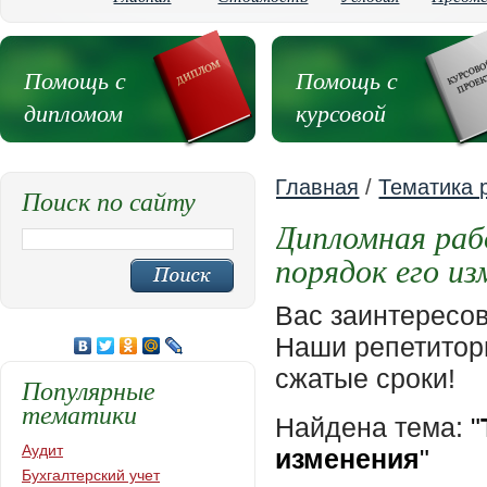
Помощь с
Помощь с
дипломом
курсовой
Главная
/
Тематика 
Поиск по сайту
Дипломная раб
порядок его из
Вас заинтересо
Наши репетиторы
сжатые сроки!
Популярные
тематики
Найдена тема:
"
Аудит
изменения
"
Бухгалтерский учет