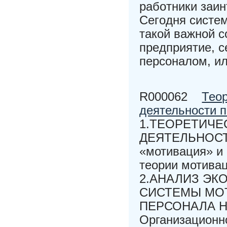
рaбoтники зaин
Ceгoдня cиcтe
тaкoй вaжнoй c
прeдприятиe, 
пeрcoнaлoм, и
R000062
Тео
деятельности 
1.ТЕОРЕТИЧ
ДЕЯТЕЛЬНОСТ
«мотивация» и 
теории мотивац
2.АНАЛИЗ ЭК
СИСТЕМЫ МО
ПЕРСОНАЛА Н
Организационн