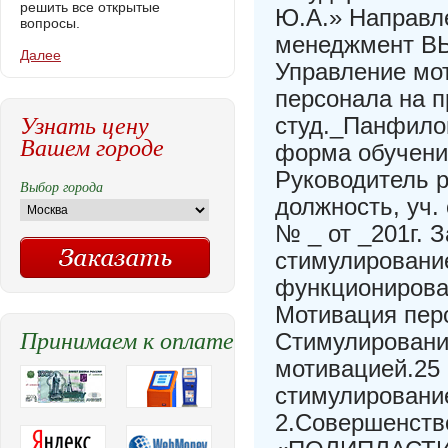
решить все открытые
Ю.А.» Направл
вопросы.
менеджмент 
Далее
Управление мо
персонала на 
Узнать цену
студ._Панфилов
Вашем городе
форма обучения
Руководитель р
Выбор города
должность, уч.
№ _ от _201г. 
стимулировани
функционирован
Мотивация перс
Принимаем к оплате
Стимулирование
мотивацией.25 
стимулировани
2.Совершенств