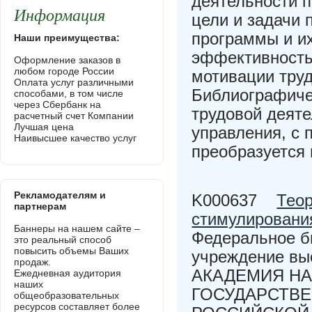
деятельности 
Информация
цели и задачи 
программы и и
Наши преимущества:
эффективность
Оформление заказов в
любом городе России
мотивации тру
Оплата услуг различными
Библиографиче
способами, в том числе
через Сбербанк на
трудовой деяте
расчетный счет Компании
Лучшая цена
управления, с 
Наивысшее качество услуг
преобразуется 
Рекламодателям и
K000637
Тео
партнерам
стимулирования
Баннеры на нашем сайте –
Федеральное б
это реальный способ
повысить объемы Ваших
учреждение в
продаж.
АКАДЕМИЯ НА
Ежедневная аудитория
наших
ГОСУДАРСТВЕ
общеобразовательных
ресурсов составляет более