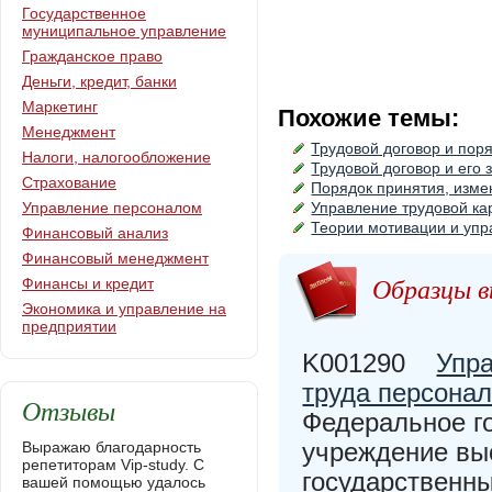
Государственное
муниципальное управление
Гражданское право
Деньги, кредит, банки
Маркетинг
Похожие темы:
Менеджмент
Трудовой договор и пор
Налоги, налогообложение
Трудовой договор и его
Страхование
Порядок принятия, изме
Управление персоналом
Управление трудовой ка
Теории мотивации и упр
Финансовый анализ
Финансовый менеджмент
Образцы в
Финансы и кредит
Экономика и управление на
предприятии
K001290
Упр
труда персонал
Отзывы
Федеральное г
учреждение вы
Выражаю благодарность
репетиторам Vip-study. С
государственны
вашей помощью удалось