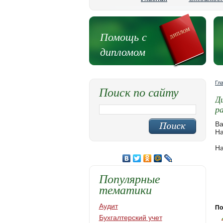
Помощь с
дипломом
Гл
Поиск по сайту
Д
р
Ва
На
На
Популярные
тематики
Аудит
По
Бухгалтерский учет