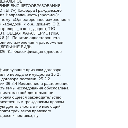
ФЕДЕРАЛЬНОЕ
ЕНИЕ ВЫСШЕГООБРАЗОВАНИЯ
БГУ») Кафедра Гражданского
ия Направленность (профиль):
тему: «Одностороннее изменение и
кафедрой: к.ю.н., доцент, Ю.В.
ролер: _ к.ю.н., доцент, Т.Ю.
г. .3 I. ОБЩАЯ ХАРАКТЕРИСТИКА
1. Понятие одностороннего
роннего изменения и расторжения
. ОТДЕЛЬНЫЕ ВИДЫ
§1. Классификация одностор
лифицирующие признаки договора
ов по передаче имущества 15 2 ,
 договора поставки 25 2.2.
вки 36 2.4 Изменение и расторжение
сть темы исследования обусловлена
нимательской деятельности,
бновляющееся законодательство.
течественным гражданским правом
кую деятельность и не имеющий
почти трёх веков правового
щиеся к поставке, ну