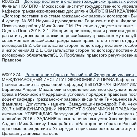
R000221
Договор поставки в системе гражданско-правовых дого
Филиал НОУ ВПО «Московский институт государственного управле
Кафедра гражданско-правовых дисциплин ВЫПУСКНАЯ КВАЛИ
«Договор поставки в системе гражданско-правовых договоров» В
4 курс гр. № 391 Научный руководитель: Рецензент: к.ф.н. Федоро
Псковскому району Михайлова Т.М. Решение о допуске к защите 
Оценка Псков 2015 .3 1. История происхождения и развития догов
развития договора поставки по российскому гражданскому праву6 
современном российском гражданском праве, его отличия от друг
договоров16 2. Обязательства сторон по договору поставки, особ
и исполнения31 2.1. Обязательства сторон по договору поставки
договорных обязательств51 3. Проблемы правового регулирования
Правовое
W001874
Расторжение брака в Российской Федерации условия, 
МЕЖДУНАРОДНЫЙ ИНСТИТУТ ЭКОНОМИКИ И ПРАВА Кафедра гра
(наименование выпускающей кафедры) ВЫПУСКНАЯ КВАЛИФИК
Баранова Андрея Михайловича отделение заочное факультет юри
брака в Российской Федерации: условия, порядок и правовые после
доцент кафедры гражданско-правовых дисциплин Тимошенкова А.
фамилия) «Допустить к защите» Заведующий кафедрой: Г.Ф. Чекма
2017 г. МЕЖДУНАРОДНЫЙ ИНСТИТУТ ЭКОНОМИКИ И ПРАВА Кафе
дисциплин УТВЕРЖДАЮ Заведующий кафедрой / Г.Ф Чекмарев / (
» октября 2016 г. ЗАДАНИЕ на выполнение выпускной квалификац
Андрею Михайловичу Тема работы: «Расторжение брака в Российс
правовые последствия » Утверждена приказом ректора института №
Целевая установка: на осно