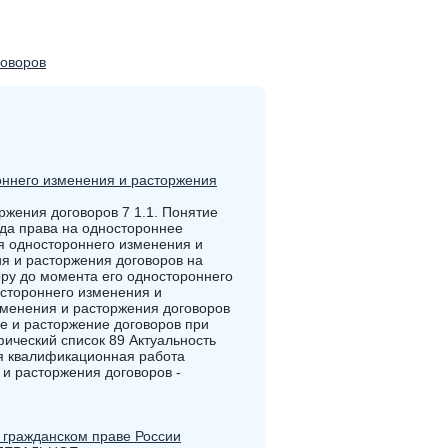
говоров
ннего изменения и расторжения
ржения договоров 7 1.1. Понятие
ода права на одностороннее
я одностороннего изменения и
ия и расторжения договоров на
ору до момента его одностороннего
стороннего изменения и
зменения и расторжения договоров
е и расторжение договоров при
ический список 89 Актуальность
я квалификационная работа
и расторжения договоров -
 гражданском праве России