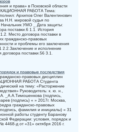
воров
ния и права» в Псковской области
ФИКАЦИОННАЯ РАБОТА Тема:
ыполнил: Архипов Олег Валентинович
ва Н.Н. мировой судья по
_ Начальник УМО _ Дата защиты:
ора поставки.6 1.1. История
1.2. Место договора поставки в
их гражданско-правовых
енности и проблемы его заключения
31 2.2.Заключение и исполнение
 договора поставки.56 3.1.
порядок и правовые последствия
жданско-правовых дисциплин
АЦИОННАЯ РАБОТА Студента
дический на тему: «Расторжение
дствия» Руководитель: к. ю. н.,
А. _А.А.Тимошенкова (подпись,
рев (подпись) « » 2017г. Москва,
дра гражданско-правовых
подпись, фамилия и инициалы) « 31
ионной работы студенту Баранову
кой Федерации: условия, порядок и
 4468-д от «31» октября 2016 г.