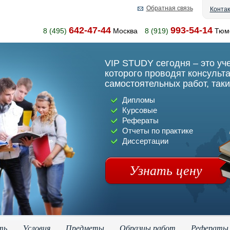
Обратная связь
Конта
642-47-44
993-54-14
8 (495)
Москва
8 (919)
Тюм
VIP STUDY сегодня – это уч
которого проводят консульт
самостоятельных работ, таки
Дипломы
Курсовые
Рефераты
Отчеты по практике
Диссертации
Узнать цену
ть
Условия
Предметы
Образцы работ
Рефераты