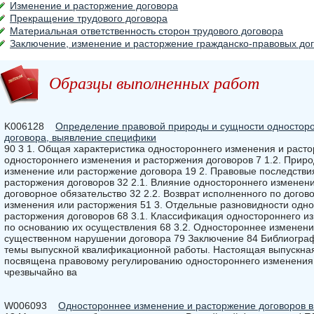
Изменение и расторжение договора
Прекращение трудового договора
Материальная ответственность сторон трудового договора
Заключение, изменение и расторжение гражданско-правовых до
Образцы выполненных работ
K006128
Определение правовой природы и сущности односторо
договора, выявление специфики
90 3 1. Общая характеристика одностороннего изменения и расто
одностороннего изменения и расторжения договоров 7 1.2. Прир
изменение или расторжение договора 19 2. Правовые последстви
расторжения договоров 32 2.1. Влияние одностороннего изменен
договорное обязательство 32 2.2. Возврат исполненного по догов
изменения или расторжения 51 3. Отдельные разновидности одно
расторжения договоров 68 3.1. Классификация одностороннего и
по основанию их осуществления 68 3.2. Одностороннее изменени
существенном нарушении договора 79 Заключение 84 Библиограф
темы выпускной квалификационной работы. Настоящая выпускна
посвящена правовому регулированию одностороннего изменения 
чрезвычайно ва
W006093
Одностороннее изменение и расторжение договоров в