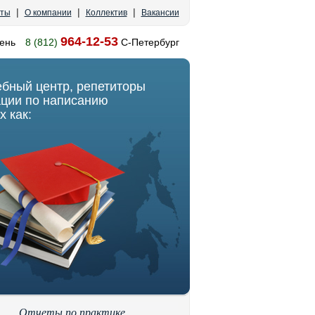
|
|
|
кты
О компании
Коллектив
Вакансии
964-12-53
ень
8 (812)
С-Петербург
ебный центр, репетиторы
ации по написанию
х как:
Отчеты по практике