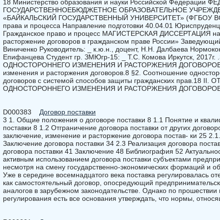
18 Министерство образования и науки Российской Федерации 
ГОСУДАРСТВЕННОЕБЮДЖЕТНОЕ ОБРАЗОВАТЕЛЬНОЕ УЧРЕЖД
«БАЙКАЛЬСКИЙ ГОСУДАРСТВЕННЫЙ УНИВЕРСИТЕТ» (ФГБОУ ВО «
права и процесса Направление подготовки 40.04.01 Юриспруденц
Гражданское право и процесс МАГИСТЕРСКАЯ ДИССЕРТАЦИЯ на 
расторжение договоров в гражданском праве России» Заведующий 
Виниченко Руководитель: _ к.ю.н., доцент, Н.Н. Далбаева Нормоконт
Епифанцева Студент гр. ЗМЮгр-15: _ Т.С. Комова Иркутск, 2017
ОДНОСТОРОННЕГО ИЗМЕНЕНИЯ И РАСТОРЖЕНИЯ ДОГОВОРОВ.8 §
изменения и расторжения договоров.8 §2. Соотношение односто
договоров с системой способов защиты гражданских прав.18 II
ОДНОСТОРОННЕГО ИЗМЕНЕНИЯ И РАСТОРЖЕНИЯ ДОГОВОРОВ26 
D000383
Договор поставки
3 1. Общие положения о договоре поставки 8 1.1 Понятие и ква
поставки 8 1.2 Отграничение договора поставки от других договор
заключение, изменение и расторжение договора постав- ки 25 2.1.
Заключение договора поставки 34 2.3 Реализация договора поста
договора поставки 41 Заключение 48 Библиография 52 Актуально
активным использованием договора поставки субъектами предпри
несмотря на смену государственно-экономических формаций и о
Уже в середине восемнадцатого века поставка регулировалась о
как самостоятельный договор, опосредующий предпринимательс
аналогов в зарубежном законодательстве. Однако по прошествии 
регулирования есть все основания утверждать, что нормы, относя