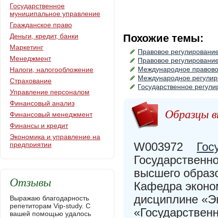
Государственное
муниципальное управление
Гражданское право
Деньги, кредит, банки
Похожие темы:
Маркетинг
Правовое регулирование
Менеджмент
Правовое регулировани
Международное правово
Налоги, налогообложение
Международное регулир
Страхование
Государственное регули
Управление персоналом
Финансовый анализ
Образцы в
Финансовый менеджмент
Финансы и кредит
Экономика и управление на
W003972
Гос
предприятии
Государственн
высшего образ
Отзывы
Кафедра экон
дисциплине «Э
Выражаю благодарность
репетиторам Vip-study. С
«Государствен
вашей помощью удалось