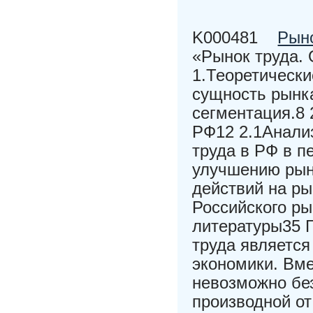
K000481
Рыно
«Рынок труда. 
1.Теоретически
сущность рынка
сегментация.8
РФ12 2.1Анализ
труда в РФ в п
улучшению рын
действий на ры
Российского р
литературы35 
труда являетс
экономики. Вме
невозможно бе
производной о