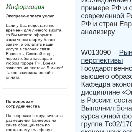
Информация
примере РФ и с
современной Ро
Экспресс-оплата услуг
РФ и стран Евр
Если у Вас недостаточно
времени для личного визита,
анализиру
то Вы можете оформить
заказ через форму Бланк
заявки, а оплатить наши
услуги в салонах связи
W013090
Рын
Евросеть, Связной и др.,
через любого кассира в
перспективы
любом городе РФ. Время
Государственн
зачисления платежа 5 минут!
Также возможна онлайн
высшего образ
оплата.
Кафедра экон
дисциплине «Э
в России: сост
По вопросам
сотрудничества
Выполнил:Бочар
курса очной ф
По вопросам сотрудничества
размещения баннеров на
группа Тс02/17
сайте обращайтесь по
контактному телефону в г.
эконом.наук за