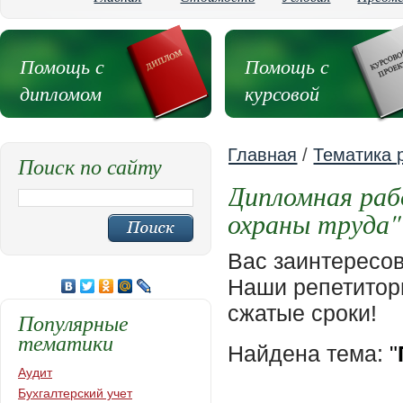
Помощь с
Помощь с
дипломом
курсовой
Главная
/
Тематика 
Поиск по сайту
Дипломная раб
охраны труда"
Вас заинтересо
Наши репетиторы
сжатые сроки!
Популярные
тематики
Найдена тема:
"
Аудит
Бухгалтерский учет