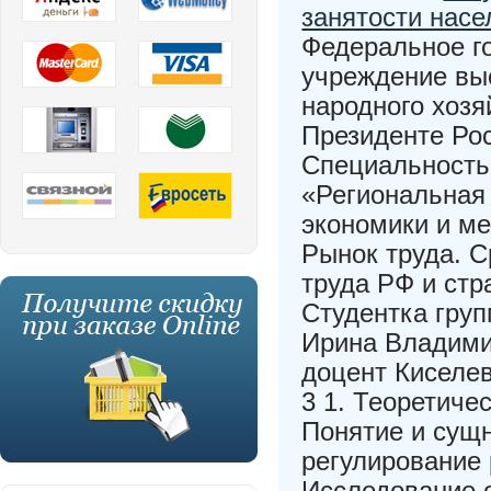
занятости насе
Федеральное г
учреждение вы
народного хозя
Президенте Ро
Специальность
«Региональная
экономики и м
Рынок труда. 
труда РФ и стр
Студентка гру
Ирина Владимир
доцент Киселе
3 1. Теоретиче
Понятие и сущн
регулирование 
Исследование о