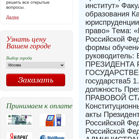
решить все открытые
институт» Факу
вопросы.
образования К
Далее
юриспруденции
право» Тема: «
Узнать цену
Российской Фе
Вашем городе
формы обучени
руководитель:
Выбор города
ПРЕЗИДЕНТА 
ГОСУДАРСТВЕН
государства5 1
должность Пр
ПРАВОВОЙ СТА
Принимаем к оплате
Конституционн
акты Президен
Российской Фе
Российской Ф