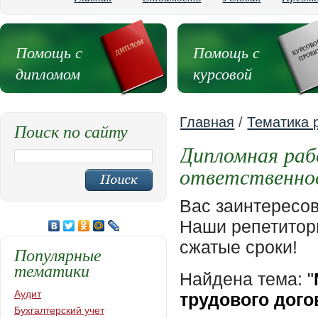
Помощь с
Помощь с
дипломом
курсовой
Главная
/
Тематика 
Поиск по сайту
Дипломная раб
ответственнос
Вас заинтересо
Наши репетиторы
сжатые сроки!
Популярные
тематики
Найдена тема:
"
Аудит
трудового дого
Бухгалтерский учет