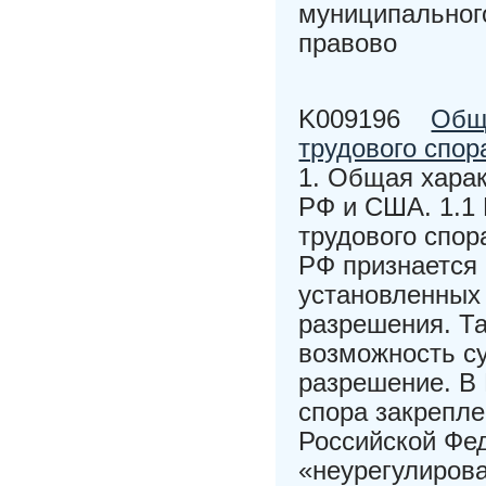
муниципального
правово
K009196
Общ
трудового спо
1. Общая харак
РФ и США. 1.1
трудового спор
РФ признается
установленных
разрешения. Та
возможность су
разрешение. В 
спора закрепле
Российской Фед
«неурегулиров