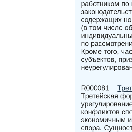
работником по
законодательст
содержащих нор
(в том числе о
индивидуальных
по рассмотрен
Кроме того, ча
субъектов, пр
неурегулирова
R000081
Тре
Третейская фо
урегулировани
конфликтов сп
экономичным и
спора. Сущност