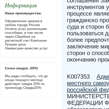
соглашения За
Информация
инструментов у
процессе являе
Наши преимущества:
гражданско про
Оформление заказов в
любом городе России
суда и сторон
Оплата услуг различными
пользоваться д
способами, в том числе
через Сбербанк на
более предпоч
расчетный счет Компании
Лучшая цена
заключение ми
Наивысшее качество услуг
сторон о спосо
окончанию про
Сезон скидок -20%!
K007353
Адми
Мы рады сообщить, что до
конца текущего месяца
местного само
действует скидка 20% по
промокоду Скидка20%
российской фе
МИНИСТЕРСТВ
ФЕДЕРАЦИИ Фе