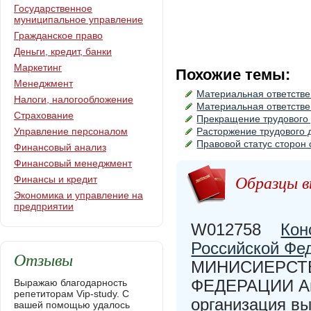
Государственное
муниципальное управление
Гражданское право
Деньги, кредит, банки
Маркетинг
Похожие темы:
Менеджмент
Материальная ответстве
Налоги, налогообложение
Материальная ответстве
Страхование
Прекращение трудового
Управление персоналом
Расторжение трудового 
Правовой статус сторон
Финансовый анализ
Финансовый менеджмент
Образцы в
Финансы и кредит
Экономика и управление на
предприятии
W012758
Кон
Российской Фе
Отзывы
МИНИСИЕРСТ
ФЕДЕРАЦИИ Ав
Выражаю благодарность
репетиторам Vip-study. С
организация в
вашей помощью удалось