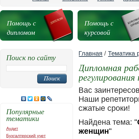
Помощь с
Помощь с
дипломом
курсовой
Главная
/
Тематика 
Поиск по сайту
Дипломная раб
регулирования
Вас заинтересо
Наши репетиторы
сжатые сроки!
Популярные
тематики
Найдена тема:
"
Аудит
женщин
"
Бухгалтерский учет