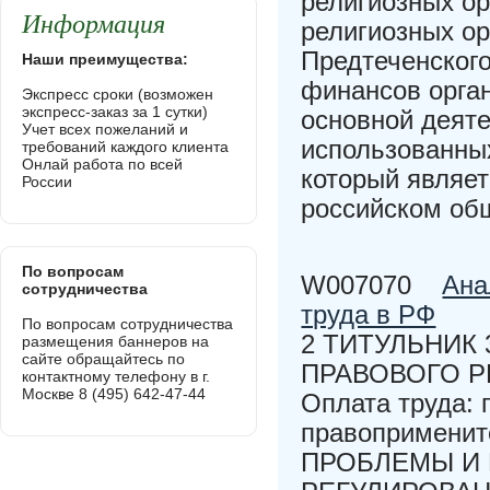
религиозных ор
Информация
религиозных ор
Предтеченского
Наши преимущества:
финансов орган
Экспресс сроки (возможен
экспресс-заказ за 1 сутки)
основной деят
Учет всех пожеланий и
использованных
требований каждого клиента
Онлай работа по всей
который являе
России
российском об
По вопросам
W007070
Ана
сотрудничества
труда в РФ
По вопросам сотрудничества
2 ТИТУЛЬНИК
размещения баннеров на
сайте обращайтесь по
ПРАВОВОГО Р
контактному телефону в г.
Москве 8 (495) 642-47-44
Оплата труда: 
правопримените
ПРОБЛЕМЫ И