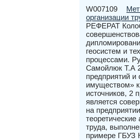
W007109
Мет
организации тр
РЕФЕРАТ Колоб
совершенствова
дипломировани
геосистем и те
процессами. Р
Самойлюк Т.А 2
предприятий и
имуществом» кв
источников, 2
является совер
на предприяти
теоретические 
труда, выполне
примере ГБУЗ 