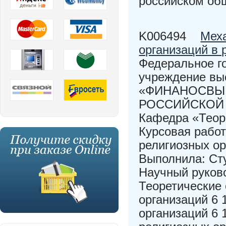
российском об
K006494
Мех
организаций в 
Федеральное г
учреждение вы
«ФИНАНОСВЫЙ
РОССИЙСКОЙ Ф
Кафедра «Теор
Курсовая рабо
религиозных ор
Выполнила: Сту
Научный руково
Теоретические
организаций 6
организаций 6