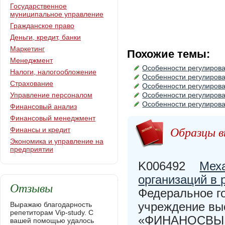
Государственное
муниципальное управление
Гражданское право
Деньги, кредит, банки
Маркетинг
Похожие темы:
Менеджмент
Особенности регулиров
Налоги, налогообложение
Особенности регулиров
Страхование
Особенности регулирова
Управление персоналом
Особенности регулирова
Особенности регулирова
Финансовый анализ
Финансовый менеджмент
Образцы в
Финансы и кредит
Экономика и управление на
предприятии
K006492
Мех
организаций в 
Отзывы
Федеральное г
учреждение вы
Выражаю благодарность
репетиторам Vip-study. С
«ФИНАНОСВЫЙ
вашей помощью удалось