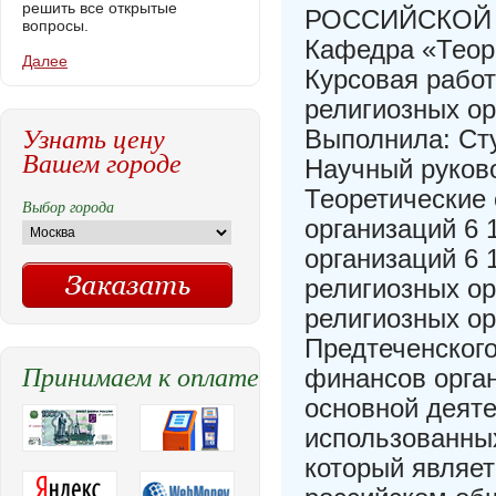
решить все открытые
РОССИЙСКОЙ Ф
вопросы.
Кафедра «Теор
Далее
Курсовая рабо
религиозных ор
Узнать цену
Выполнила: Сту
Вашем городе
Научный руково
Теоретические
Выбор города
организаций 6
организаций 6
религиозных ор
религиозных ор
Предтеченского
Принимаем к оплате
финансов орган
основной деят
использованных
который являе