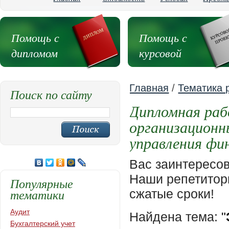
Помощь с
Помощь с
дипломом
курсовой
Главная
/
Тематика 
Поиск по сайту
Дипломная раб
организационн
управления фи
Вас заинтересо
Наши репетиторы
Популярные
тематики
сжатые сроки!
Аудит
Найдена тема:
"
Бухгалтерский учет