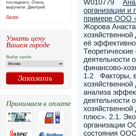
W010779
Ана
последнего. Очень
выручили. Дмитрий.
организации и 
Далее
примере ООО «
Жорова Анаста
хозяйственной 
Узнать цену
её эффективнос
Вашем городе
Теоретические
Выбор города
деятельности 
финансово-хозя
1.2 Факторы, 
хозяйственной 
анализа эффек
деятельности о
Принимаем к оплате
хозяйственной
плюс». 2.1. Эк
организации О
состояния ООО