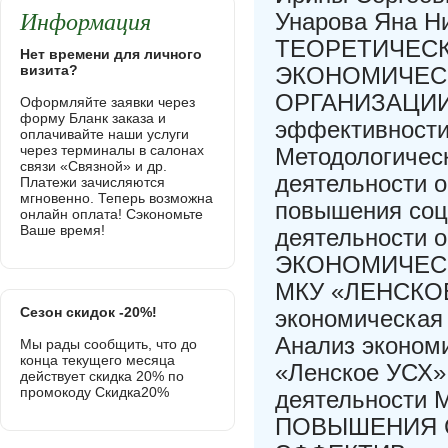
Информация
Унарова Яна Ни
ТЕОРЕТИЧЕС
Нет времени для личного
визита?
ЭКОНОМИЧЕС
ОРГАНИЗАЦИИ 7
Оформляйте заявки через
форму Бланк заказа и
эффективности 
оплачивайте наши услуги
через терминалы в салонах
Методологичес
связи «Связной» и др.
деятельности о
Платежи зачисляются
мгновенно. Теперь возможна
повышения соц
онлайн оплата! Сэкономьте
Ваше время!
деятельности
ЭКОНОМИЧЕС
МКУ «ЛЕНСКОЕ 
Сезон скидок -20%!
экономическая
Анализ эконом
Мы рады сообщить, что до
конца текущего месяца
«Ленское УСХ»
действует скидка 20% по
промокоду Скидка20%
деятельности
ПОВЫШЕНИЯ 