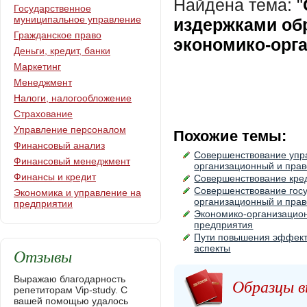
Найдена тема:
"
Государственное
муниципальное управление
издержками об
Гражданское право
экономико-орг
Деньги, кредит, банки
Маркетинг
Менеджмент
Налоги, налогообложение
Страхование
Управление персоналом
Похожие темы:
Финансовый анализ
Совершенствование упра
Финансовый менеджмент
организационный и прав
Финансы и кредит
Совершенствование кред
Совершенствование госу
Экономика и управление на
организационный и прав
предприятии
Экономико-организацио
предприятия
Пути повышения эффекти
аспекты
Отзывы
Выражаю благодарность
Образцы в
репетиторам Vip-study. С
вашей помощью удалось