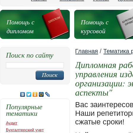
Помощь с
Помощь с
дипломом
курсовой
Главная
/
Тематика 
Поиск по сайту
Дипломная раб
управления из
организации: 
аспекты"
Вас заинтересо
Популярные
тематики
Наши репетиторы
сжатые сроки!
Аудит
Бухгалтерский учет