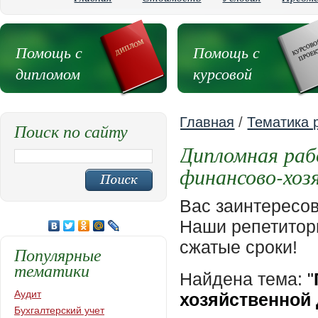
Помощь с
Помощь с
дипломом
курсовой
Главная
/
Тематика 
Поиск по сайту
Дипломная раб
финансово-хоз
Вас заинтересо
Наши репетиторы
сжатые сроки!
Популярные
тематики
Найдена тема:
"
Аудит
хозяйственной
Бухгалтерский учет