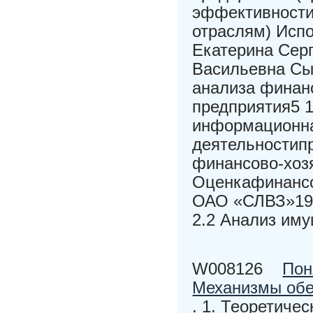
эффективности 
отраслям) Исп
Екатерина Сер
Васильевна Сы
анализа финан
предприятия5 1
информационна
деятельностипр
финансово-хоз
Оценкафинансо
ОАО «СЛВЗ»19 
2.2 Анализ им
W008126
Пон
Механизмы обе
. 1. Теоретиче