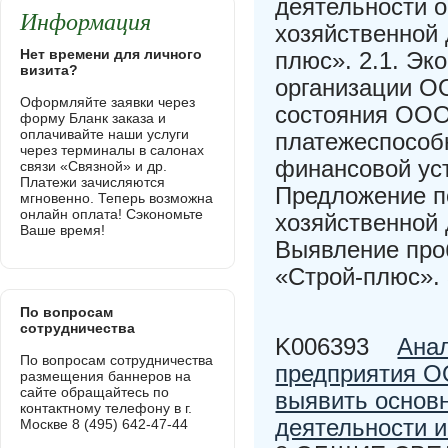
деятельности о
Информация
хозяйственной
Нет времени для личного
плюс». 2.1. Эк
визита?
организации О
Оформляйте заявки через
состояния ООО
форму Бланк заказа и
оплачивайте наши услуги
платежеспособ
через терминалы в салонах
финансовой ус
связи «Связной» и др.
Платежи зачисляются
Предложение п
мгновенно. Теперь возможна
онлайн оплата! Сэкономьте
хозяйственной
Ваше время!
Выявление про
«Строй-плюс».
По вопросам
сотрудничества
K006393
Ана
По вопросам сотрудничества
предприятия 
размещения баннеров на
сайте обращайтесь по
выявить основ
контактному телефону в г.
деятельности 
Москве 8 (495) 642-47-44