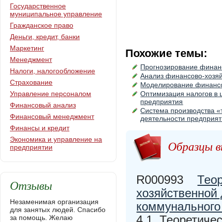
Государственное
муниципальное управление
Гражданское право
Деньги, кредит, банки
Маркетинг
Похожие темы:
Менеджмент
Прогнозирование финан
Налоги, налогообложение
Анализ финансово-хозяй
Страхование
Моделирование финансо
Управление персоналом
Оптимизация налогов в
предприятия
Финансовый анализ
Система производства «
Финансовый менеджмент
деятельности предприя
Финансы и кредит
Экономика и управление на
Образцы в
предприятии
R000993
Теор
Отзывы
хозяйственной
Незаменимая организация
коммунального
для занятых людей. Спасибо
4 1. Теоретиче
за помощь. Желаю