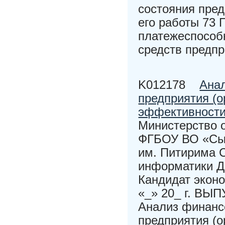
состояния пред
его работы 73 
платежеспособ
средств предп
K012178
Анал
предприятия (о
эффективност
Министерство 
ФГБОУ ВО «Сык
им. Питирима 
информатики 
Кандидат экон
«_» 20_ г. 
Анализ финанс
предприятия (о