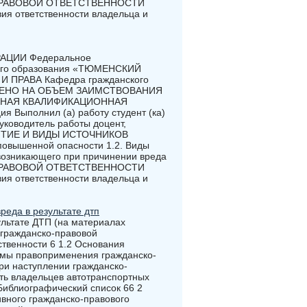
О-ПРАВОВОЙ ОТВЕТСТВЕННОСТИ
ответственности владельца и
АЦИИ Федеральное
шего образования «ТЮМЕНСКИЙ
ПРАВА Кафедра гражданского
ЕРЕНО НА ОБЪЕМ ЗАИМСТВОВАНИЯ
ПУСКНАЯ КВАЛИФИКАЦИОННАЯ
 Выполнил (а) работу студент (ка)
уководитель работы доцент,
ПОНЯТИЕ И ВИДЫ ИСТОЧНИКОВ
овышенной опасности 1.2. Виды
 возникающего при причинении вреда
О-ПРАВОВОЙ ОТВЕТСТВЕННОСТИ
ответственности владельца и
реда в результате дтп
ультате ДТП (на материалах
 гражданско-правовой
ственности 6 1.2 Основания
емы правоприменения гражданско-
при наступлении гражданско-
сть владельцев автотранспортных
Библиографический список 66 2
вного гражданско-правового