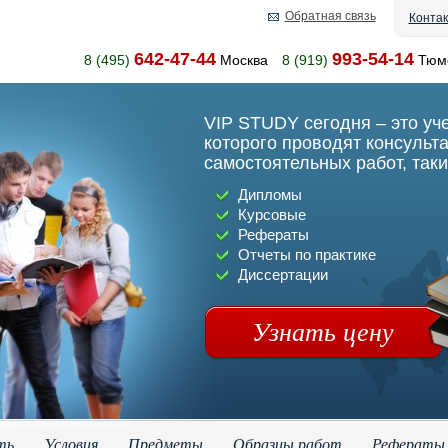
Обратная связь
Конта
642-47-44
993-54-14
8 (495)
Москва
8 (919)
Тюм
VIP STUDY сегодня – это уч
которого проводят консульт
самостоятельных работ, таки
Дипломы
Курсовые
Рефераты
Отчеты по практике
Диссертации
Узнать цену
ть
Условия
Предметы
Образцы работ
Рефераты