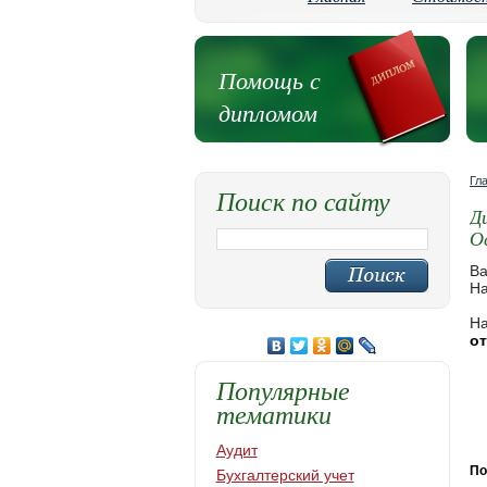
Помощь с
дипломом
Гл
Поиск по сайту
Д
О
Ва
На
На
от
Популярные
тематики
Аудит
По
Бухгалтерский учет