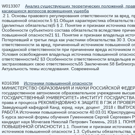
W013307
Анализ существующих теоретических положений, прав
касающихся вопросов возмещения ущерба
.2 1. Основы правового регулирования ответственности за вред,
повышенной опасности.5 §1.Общая характеристика обязательств 
(деликтных обязательств)5 § 2. Понятие и признаки источника по
Особенности субъектного состава обязательств вследствие причи
повышенной опасности21 §1. Понятие и признаки владельца исто
Потерпевший и третьи лица как участники обязательства 30 3. Ос
ответственности за вред, причиненный источником повышенной о
гражданской ответственности при причинении вреда источником 
Условия освобождения владельца источника повышенной опаснос
ответственности42 §3 Особенности ответственности владельцев 
застраховавших свою ответственность55 Заключение.58 Библиог
Актуальность темы исследования. Современный
K016398
Источники повышенной опасности
МИНИСТЕРСТВО ОБРАЗОВАНИЯ И НАУКИ РОССИЙСКОЙ ФЕДЕР
государственное автономное образовательное учреждение выс
ГОСУДАРСТВЕННЫЙ УНИВЕРСИТЕТ» ИНСТИТУТ ГОСУДАРСТВА И 
права и процесса РЕКОМЕНДОВАНО К ЗАЩИТЕ В ГЭК И ПРОВ
Заведующий кафедрой Канд. юрид. наук, доцент _2018 г. ВЫ
РАБОТА Источники повышенной опасности 40.03.01 Юриспруденция
5 курса заочной формы обучения Гуменников Сергей Сергеевич Р
кандидат наук Мочегаев Николай Петрович Тюмень, 2018 1. 
ПОВЫШЕННОЙ ОПАСНОСТИ 1.1. Понятие и признаки источника п
источников повышенной опасности 1.3. Субъекты обязательства,