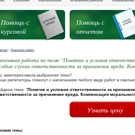
Помощь с
Помощь с
курсовой
отчетом
авная
/
Тематика работ
ипломная работа по теме "Понятие и условия ответстве
собые случаи ответственности за причинение вреда. Ком
с заинтересовала выбранная тема?
ши репетиторы помогут с написанием любого вида работ в сжатые
йдена тема:
"
Понятие и условия ответственности за причинен
ветственности за причинение вреда. Компенсация моральног
Узнать цену
хожие темы: