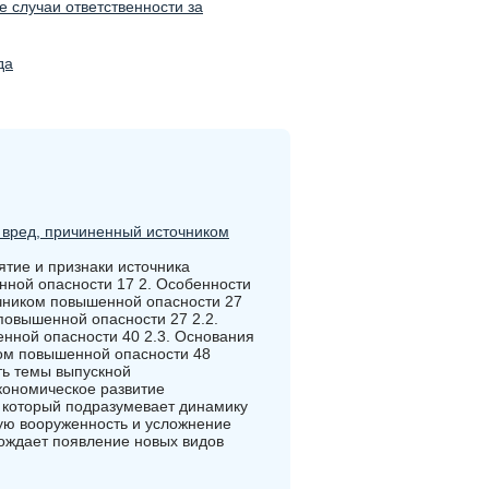
е случаи ответственности за
да
 вред, причиненный источником
ятие и признаки источника
нной опасности 17 2. Особенности
очником повышенной опасности 27
 повышенной опасности 27 2.2.
енной опасности 40 2.3. Основания
ком повышенной опасности 48
ть темы выпускной
кономическое развитие
 который подразумевает динамику
ую вооруженность и усложнение
рождает появление новых видов