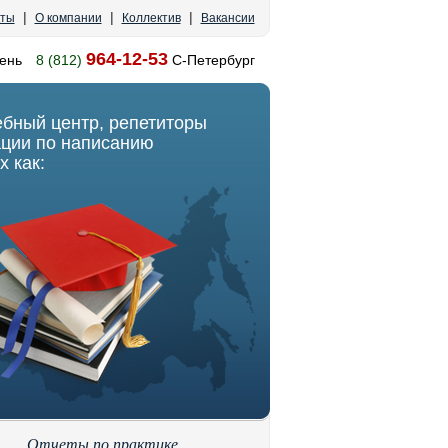
|
|
|
кты
О компании
Коллектив
Вакансии
964-12-53
ень
8 (812)
С-Петербург
ебный центр, репетиторы
ации по написанию
х как:
Отчеты по практике