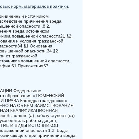
овых норм, материалов практики,
 причиненный источником
вследствие причинения вреда
вышенной опасности .8 2.
нения вреда источником
чника повышенной опасности21 §2.
нования и условия гражданской
пасности34 §1 Основания
повышенной опасности.34 §2
ти от гражданской
источников повышенной опасности,
рафия.61 Приложения67
АЦИИ Федеральное
шего образования «ТЮМЕНСКИЙ
ПРАВА Кафедра гражданского
ЕРЕНО НА ОБЪЕМ ЗАИМСТВОВАНИЯ
ПУСКНАЯ КВАЛИФИКАЦИОННАЯ
 Выполнил (а) работу студент (ка)
уководитель работы доцент,
ПОНЯТИЕ И ВИДЫ ИСТОЧНИКОВ
овышенной опасности 1.2. Виды
 возникающего при причинении вреда