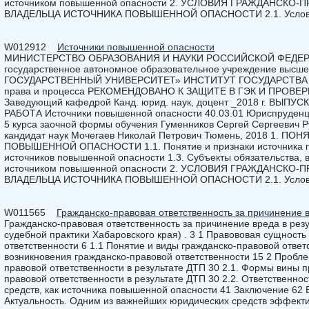
источником повышенной опасности 2. УСЛОВИЯ ГРАЖДАНСК
ВЛАДЕЛЬЦА ИСТОЧНИКА ПОВЫШЕННОЙ ОПАСНОСТИ 2.1. Условия 
W012912
Источники повышенной опасности
МИНИСТЕРСТВО ОБРАЗОВАНИЯ И НАУКИ РОССИЙСКОЙ ФЕДЕР
государственное автономное образовательное учреждение выс
ГОСУДАРСТВЕННЫЙ УНИВЕРСИТЕТ» ИНСТИТУТ ГОСУДАРСТВА И 
права и процесса РЕКОМЕНДОВАНО К ЗАЩИТЕ В ГЭК И ПРОВ
Заведующий кафедрой Канд. юрид. наук, доцент _2018 г. ВЫ
РАБОТА Источники повышенной опасности 40.03.01 Юриспруденция
5 курса заочной формы обучения Гуменников Сергей Сергеевич Р
кандидат наук Мочегаев Николай Петрович Тюмень, 2018 1. 
ПОВЫШЕННОЙ ОПАСНОСТИ 1.1. Понятие и признаки источника п
источников повышенной опасности 1.3. Субъекты обязательства,
источником повышенной опасности 2. УСЛОВИЯ ГРАЖДАНСК
ВЛАДЕЛЬЦА ИСТОЧНИКА ПОВЫШЕННОЙ ОПАСНОСТИ 2.1. Условия 
W011565
Гражданско-правовая ответственность за причинение в
Гражданско-правовая ответственность за причинение вреда в рез
судебной практики Хабаровского края) . 3 1 Правововая сущность
ответственности 6 1.1 Понятие и виды гражданско-правовой ответ
возникновения гражданско-правовой ответственности 15 2 Пробл
правовой ответственности в результате ДТП 30 2.1. Формы вины 
правовой ответственности в результате ДТП 30 2.2. Ответственно
средств, как источника повышенной опасности 41 Заключение 62 
Актуальность. Одним из важнейших юридических средств эффекти