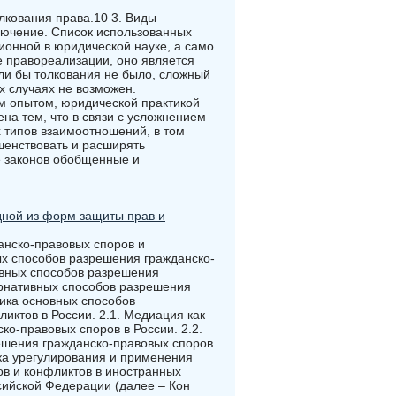
лкования права.10 3. Виды
лючение. Список использованных
ионной в юридической науке, а само
 правореализации, оно является
ли бы толкования не было, сложный
х случаях не возможен.
м опытом, юридической практикой
на тем, что в связи с усложнением
типов взаимоотношений, в том
шенствовать и расширять
е законов обобщенные и
дной из форм защиты прав и
анско-правовых споров и
ых способов разрешения гражданско-
ивных способов разрешения
ернативных способов разрешения
тика основных способов
иктов в России. 2.1. Медиация как
ко-правовых споров в России. 2.2.
решения гражданско-правовых споров
ика урегулирования и применения
в и конфликтов в иностранных
ссийской Федерации (далее – Кон