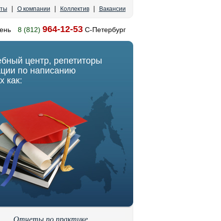
|
|
|
кты
О компании
Коллектив
Вакансии
964-12-53
ень
8 (812)
С-Петербург
ебный центр, репетиторы
ации по написанию
х как:
Отчеты по практике