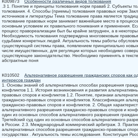
K009873
Особенности различных видов толкования
.3 1. Понятие и принципы толкования норм права6 2. Субъекты то
толкования. 4. Способы (приемы) толкования правовых норм Зак
источников и литературы Тема толкование права является традиц
толкование правовых норм занимает важнейшее место в процессе
основным условием их правильного понимания и применения. Ес
процесс правореализации был бы крайне затруднен, а в некоторы
Необходимость толкования подтверждена многовековым правовы
судьбами конкретных людей. Актуальность темы работы обусловле
существующей системы права, появлением принципиально новых 
числе имущественных, для регуляции которых необходимо совер
существующее законодательство. Необходимо применять в текст
абстрактные поня
K010502
Альтернативное разрешение гражданских споров как о
интересов граждан
1. Основы знаний об альтернативных способах разрешения гражд
конфликтов 1.1. История возникновения и развития альтернативн
правовых споров и конфликтов 1.2. Понятие, признаки альтернат
гражданско-правовых споров и конфликтов. Классификация альт
гражданско-правовых споров и конфликтов. 2. Общая характерис
альтернативного разрешения гражданско-правовых споров и конфл
один из основных способов альтернативного разрешения гражданс
Третейский суд один из основных способов альтернативного раз
в России. 2.3. Международный коммерческий арбитраж. 3. Практ
альтернативных способов разрешения гражданско-правовых споро
государствах . Актуальность темы исследования. Конституция Ро