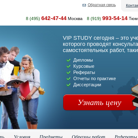
Обратная связь
Конта
642-47-44
993-54-14
8 (495)
Москва
8 (919)
Тюм
VIP STUDY сегодня – это уч
которого проводят консульт
самостоятельных работ, таки
Дипломы
Курсовые
Рефераты
Отчеты по практике
Диссертации
Узнать цену
ть
Условия
Предметы
Образцы работ
Рефераты