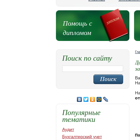
Помощь с
дипломом
Гл
Поиск по сайту
Д
з
Ва
На
На
о
Популярные
тематики
Аудит
По
Бухгалтерский учет