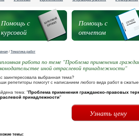
Помощь с
Помощь с
курсовой
отчетом
авная
/
Тематика работ
ипломная работа по теме "Проблема применения граждан
аконодательстве иной отраслевой принадлежности"
с заинтересовала выбранная тема?
ши репетиторы помогут с написанием любого вида работ в сжатые
йдена тема:
"
Проблема применения гражданско-правовых терм
траслевой принадлежности
"
Узнать цену
хожие темы: