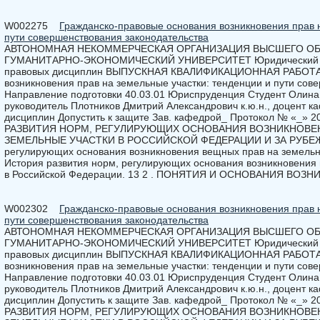
W002275
Гражданско-правовые основания возникновения прав 
пути совершенствования законодательства
АВТОНОМНАЯ НЕКОММЕРЧЕСКАЯ ОРГАНИЗАЦИЯ ВЫСШЕГО О
ГУМАНИТАРНО-ЭКОНОМИЧЕСКИЙ УНИВЕРСИТЕТ Юридический фа
правовых дисциплин ВЫПУСКНАЯ КВАЛИФИКАЦИОННАЯ РАБОТА Г
возникновения прав на земельные участки: тенденции и пути сов
Направление подготовки 40.03.01 Юриспруденция Студент Олина
руководитель Плотников Дмитрий Александрович к.ю.н., доцент 
дисциплин Допустить к защите Зав. кафедрой_ Протокол № «_» 20
РАЗВИТИЯ НОРМ, РЕГУЛИРУЮЩИХ ОСНОВАНИЯ ВОЗНИКНОВЕ
ЗЕМЕЛЬНЫЕ УЧАСТКИ В РОССИЙСКОЙ ФЕДЕРАЦИИ И ЗА РУБЕЖОМ 
регулирующих основания возникновения вещных прав на земельны
История развития норм, регулирующих основания возникновения
в Российской Федерации. 13 2 . ПОНЯТИЯ И ОСНОВАНИЯ ВОЗ
W002302
Гражданско-правовые основания возникновения прав 
пути совершенствования законодательства
АВТОНОМНАЯ НЕКОММЕРЧЕСКАЯ ОРГАНИЗАЦИЯ ВЫСШЕГО О
ГУМАНИТАРНО-ЭКОНОМИЧЕСКИЙ УНИВЕРСИТЕТ Юридический фа
правовых дисциплин ВЫПУСКНАЯ КВАЛИФИКАЦИОННАЯ РАБОТА Г
возникновения прав на земельные участки: тенденции и пути сов
Направление подготовки 40.03.01 Юриспруденция Студент Олина
руководитель Плотников Дмитрий Александрович к.ю.н., доцент 
дисциплин Допустить к защите Зав. кафедрой_ Протокол № «_» 20
РАЗВИТИЯ НОРМ, РЕГУЛИРУЮЩИХ ОСНОВАНИЯ ВОЗНИКНОВЕ