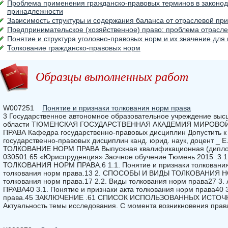
Проблема применения гражданско-правовых терминов в законод
принадлежности
Зависимость структуры и содержания баланса от отраслевой п
Предпринимательское (хозяйственное) право: проблема отрасл
Понятие и структура уголовно-правовых норм и их значение для
Толкование гражданско-правовых норм
Образцы выполненных работ
W007251
Понятие и признаки толкования норм права
3 Государственное автономное образовательное учреждение выс
области ТЮМЕНСКАЯ ГОСУДАРСТВЕННАЯ АКАДЕМИЯ МИРОВО
ПРАВА Кафедра государственно-правовых дисциплин Допустить к 
государственно-правовых дисциплин канд. юрид. наук, доцент _ Е
ТОЛКОВАНИЕ НОРМ ПРАВА Выпускная квалификационная (диплом
030501.65 «Юриспруденция» Заочное обучение Тюмень 2015 .
ТОЛКОВАНИЯ НОРМ ПРАВА.6 1.1. Понятие и признаки толкования 
толкования норм права.13 2. СПОСОБЫ И ВИДЫ ТОЛКОВАНИЯ Н
толкования норм права.17 2.2. Виды толкования норм права27
ПРАВА40 3.1. Понятие и признаки акта толкования норм права40 
права.45 ЗАКЛЮЧЕНИЕ .61 СПИСОК ИСПОЛЬЗОВАННЫХ ИСТОЧН
Актуальность темы исследования. С момента возникновения прав